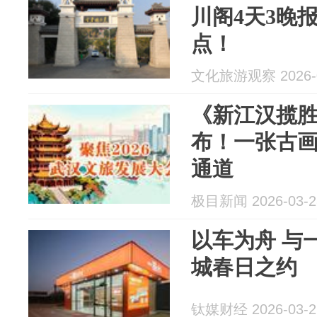
川阁4天3晚
点！
文化旅游观察 2026-0
《新江汉揽胜
布！一张古
通道
极目新闻 2026-03-2
以车为舟 与
城春日之约
钛媒财经 2026-03-2