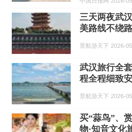
中国日报网 2026-05
三天两夜武
美路线不绕
景航游天下 2026-05
武汉旅行全
程全程细致
景航游天下 2026-05
买“蒜鸟”、
物·知音文化