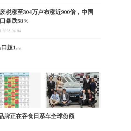
废税涨至304万卢布涨近900倍，中国
口暴跌58%
2026-04-04
1....
产品牌正在吞食日系车全球份额