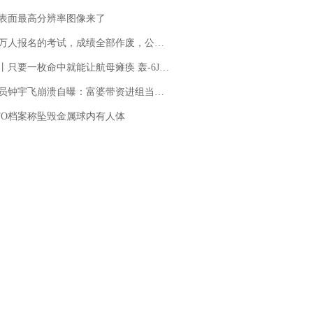
表面最高分辨率图像来了
万人报名的考试，成绩全部作废，公平么？
只要一枚命中就能让航母瘫痪 轰-6J实力有多强？
崩溃自曝：富婆带资进组当女主角，50多集短剧强加60余场吻戏......不敢得罪只能强忍
FO档案称坠毁金属球内有人体