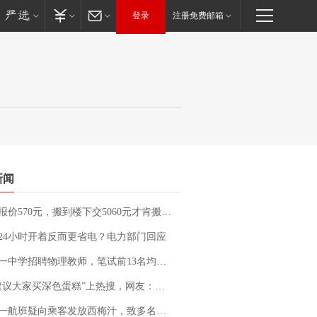
登录
注册免费邮箱
新闻
价570元，搬到楼下交5060元才肯搬上楼！女子傻眼了……
24小时开着反而更省电？电力部门回应
招聘物理教师，笔试前13名均遭淘汰？教育局：已叫停招聘，成立调查组全面核查
建议大家买深色蛋糕”上热搜，网友：天塌了！
客发放西梅汁，致多名乘客在飞行途中排队上厕所！乘客：机上100多人只有2个厕所；客服回应：并非每架飞机都会发放西梅汁