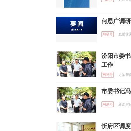
何恩广调研
网易号
直播株洲 
汾阳市委书
工作
网易号
方鉴新闻 
市委书记冯
网易号
新浪财经 
忻府区调度