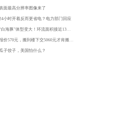
表面最高分辨率图像来了
24小时开着反而更省电？电力部门回应
白海豚”体型变大！环流面积接近13个浙江那么大
价570元，搬到楼下交5060元才肯搬上楼！女子傻眼了……
瓜子饺子，美国怕什么？