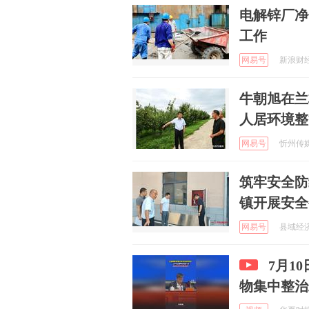
电解锌厂净
工作
网易号
新浪财经 
牛朝旭在兰
人居环境整
网易号
忻州传媒网
筑牢安全防
镇开展安全
网易号
县域经济网
7月1
物集中整治