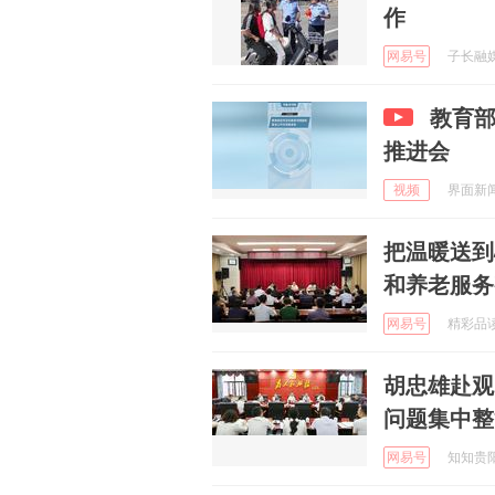
作
网易号
子长融媒 
教育
推进会
视频
界面新闻 
把温暖送到
和养老服务
网易号
精彩品读 
胡忠雄赴观
问题集中整
网易号
知知贵阳 