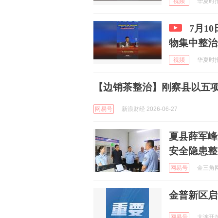
视频
华夏时报 
7月1
物集中整治
视频
华夏时报 
【边销茶整治】刚察县以五
网易号
新浪财经 2026-06-27
夏县薛军峰
安全隐患整
网易号
金三角网事
金普新区启
网易号
大连开放前