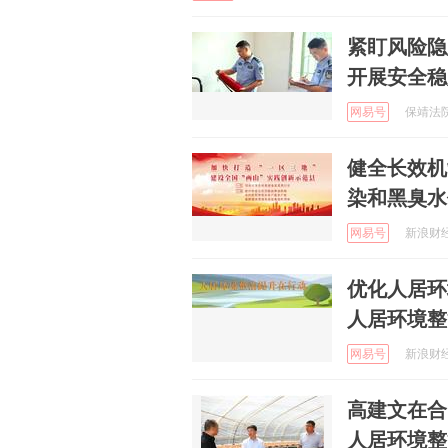
紧盯风险隐
开展安全稳
网易号
保靖法院 
健全长效机
染和黑臭水
网易号
新浪财经 
优化人居环
人居环境整
网易号
新浪财经 
高建文在合
人居环境整