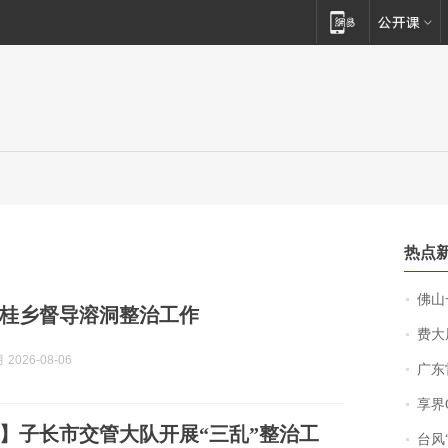
热点
佛山一中学
桂乡督导溶洞整治工作
费大厨
2026-08-06
广东雷州
享界
】子长市交管大队开展“三乱”整治工
台风“