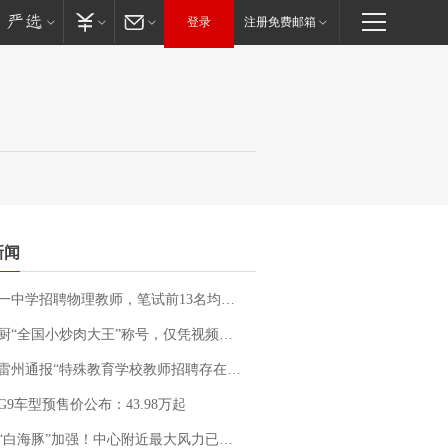
登录
注册免费邮箱
新闻
招聘物理教师，笔试前13名均遭淘汰？教育局：已叫停招聘，成立调查组全面核查
“全国小炒肉大王”称号，仅凭视频评出？中国烹饪协会回应
通报“特殊教育学校教师招聘存在违规行为”：已启动问责程序 副校长被停职
G9车型预售价公布：43.98万起
白海豚”加强！中心附近最大风力已达15级 最新研判