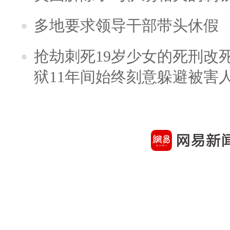
多地要求领导干部带头休假
抢劫刺死19岁少女的死刑改
狱11年间始终刻意躲避被害