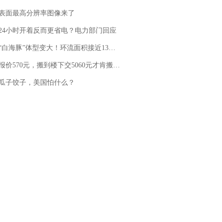
表面最高分辨率图像来了
24小时开着反而更省电？电力部门回应
白海豚”体型变大！环流面积接近13个浙江那么大
价570元，搬到楼下交5060元才肯搬上楼！女子傻眼了……
瓜子饺子，美国怕什么？