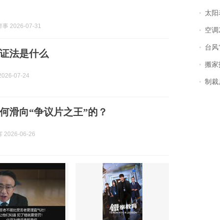
太阳
 2026-07-31
空调
台风“
证法是什么
搬家报
026-07-24
制裁
何滑向“争议片之王”的？
2026-06-26