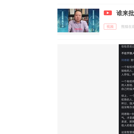
谁来批
视频
熊猫在观察