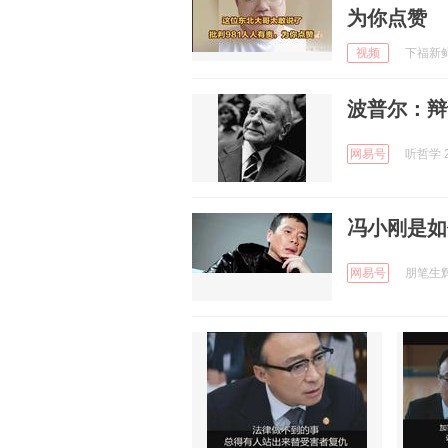
为你点赞
视频
下福新鲜事
波普尔：辩
网易号
听哲学 2
冯小刚是如
网易号
朋笔生辉 