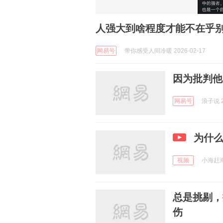
人强大到啥程度才能不在乎别
网易号
带你感受人间冷暖 2026-02-17
因为批判他
网易号
浪子说 2
为什
视频
小海赶海队
总是挑剔，
伤