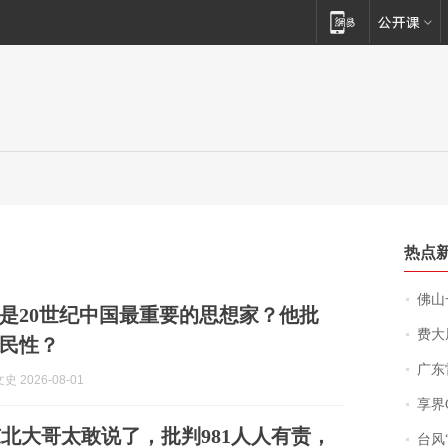
热点
佛山一中学
是20世纪中国最重要的思想家？他批
费大厨
民性？
广东雷州
 2026-08-01
享界
北大哥太敢说了，批判981人人有责，
台风“