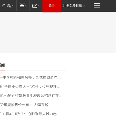
登录
注册免费邮箱
新闻
招聘物理教师，笔试前13名均遭淘汰？教育局：已叫停招聘，成立调查组全面核查
“全国小炒肉大王”称号，仅凭视频评出？中国烹饪协会回应
通报“特殊教育学校教师招聘存在违规行为”：已启动问责程序 副校长被停职
G9车型预售价公布：43.98万起
白海豚”加强！中心附近最大风力已达15级 最新研判