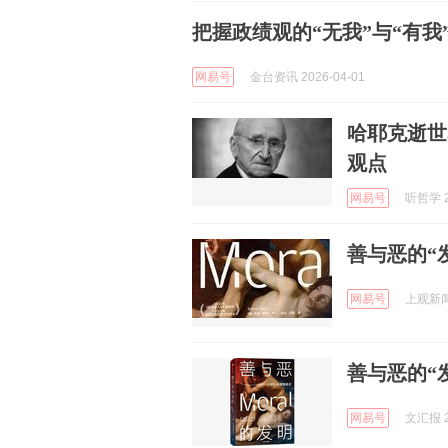
把握政绩观的“无我”与“有我
网易号
金台资讯 2026-04-01
哈耶克逝世
观点
网易号
听哲学 2
善与恶的“
网易号
上观新闻 
善与恶的“
网易号
文汇报 2