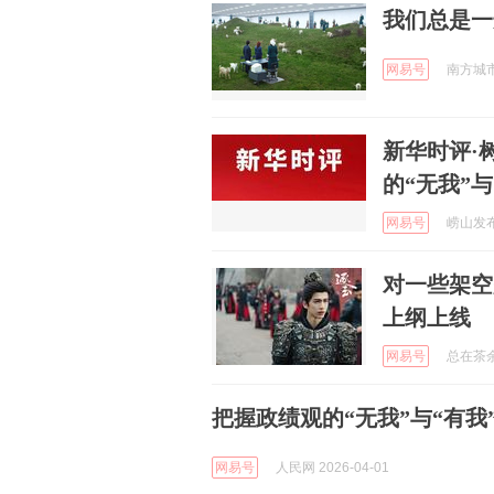
我们总是一
网易号
南方城市网
新华时评·
的“无我”与
网易号
崂山发布 
对一些架空
上纲上线
网易号
总在茶余后
把握政绩观的“无我”与“有我
网易号
人民网 2026-04-01