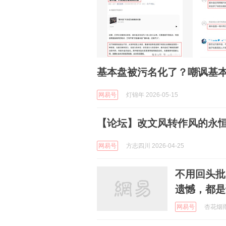
基本盘被污名化了？嘲讽基
网易号
灯锦年 2026-05-15
【论坛】改文风转作风的永
网易号
方志四川 2026-04-25
不用回头批
遗憾，都是
网易号
杏花烟雨