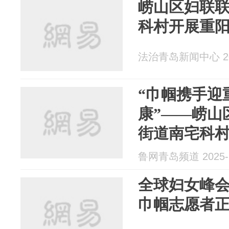
崂山区妇联
科村开展重
法治青岛新闻中心 202
“巾帼携手迎
康”——崂山
街道南宅科
问活动
鲁网青岛频道 2025-1
全球妇女峰会
巾帼志愿者