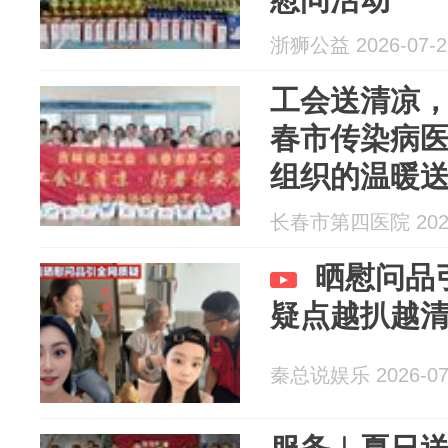
浙狮公益 2026-07-2
工会送清凉
春市传染病
组织的温暖
的医务人员
长春市第四医院 2026
晒慰问品
疑点越扒越
秦总说娱乐 2026-07