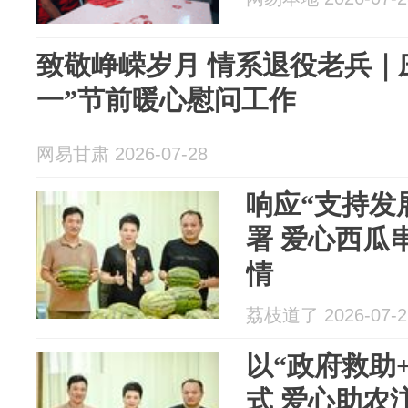
致敬峥嵘岁月 情系退役老兵｜
一”节前暖心慰问工作
网易甘肃 2026-07-28
响应“支持发
署 爱心西瓜
情
荔枝道了 2026-07-2
以“政府救助
式 爱心助农