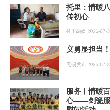
托里：情暖八
传初心
托里融媒 2026-07-3
义勇显担当
无锡发布 2026-07-3
服务︱情暖百
心——剑瓷
慰问活动