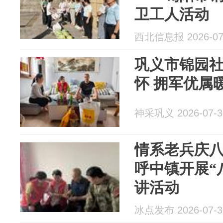
卫工人活动
西北信息报 2026-07
巩义市锦园
怀 拥军优属
神采巩义 2026-07-3
情系老兵庆八
呼中镇开展“
讲活动
冰点发布 2026-07-3