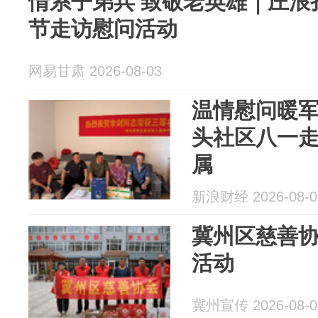
情系子弟兵 致敬老英雄｜庄浪
节走访慰问活动
网易甘肃 2026-08-03
温情慰问暖
头社区八一
属
新浪财经 2026-08-0
冀州区慈善协
活动
冀州宣传 2026-08-0