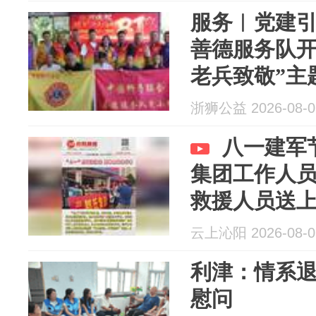
服务︱党建引
善德服务队开
老兵致敬”主
浙狮公益 2026-08-0
八一建军
集团工作人
救援人员送
云上沁阳 2026-08-0
利津：情系退
慰问