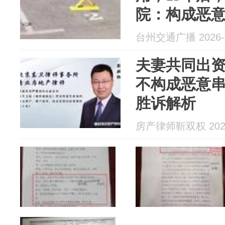
院：构成恶
车管理规则
台州交通广播 2026-0
利，应属无
夫妻共同出资
不构成恶意
胜诉解析
房产律师靳双权 2026