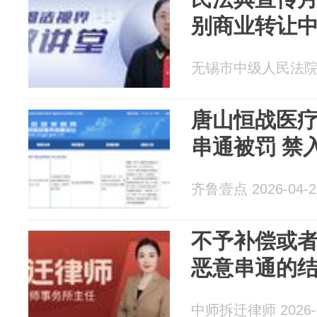
别商业转让
无锡市中级人民法院 20
唐山恒战医
串通被罚 禁
齐鲁壹点 2026-04-2
不予补偿或
恶意串通的
中师拆迁律师 2026-0