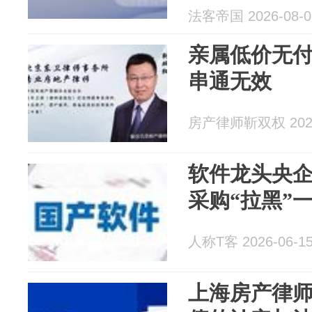
并导致合同
法客帝国 2026-08-0
亲属低价无
串通无效
房产律师靳双权 2026
软件龙头央
采购“拉黑”
人称T客 2026-06-1
上海房产律