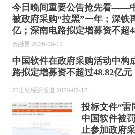
今日晚间重要公告抢先看——
被政府采购“拉黑”一年；深铁再向
亿；深南电路拟定增募资不超48
算力电...
金融界 2026-06-12
中国软件在政府采购活动中构
路拟定增募资不超过48.82亿
21世纪经济报道 2026-06-12
投标文件“雷
中国软件被罚
止参加政府