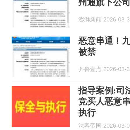
州通旗下公
澎湃新闻 2026-03-3
恶意串通！
被禁
齐鲁壹点 2026-03-3
指导案例:司
竞买人恶意串
执行
法客帝国 2026-03-0