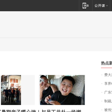
热点
费大厨
享界
广东雷州
制裁
被传交付严重超