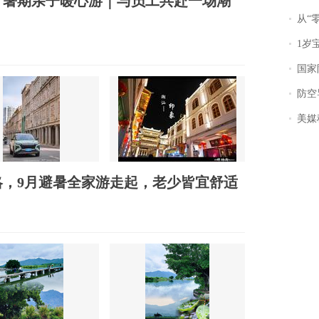
厂暑期亲子暖心游｜与员工共赴一场潮
从“零风
1岁宝宝碰
国家防
防空导
美媒称
，9月避暑全家游走起，老少皆宜舒适