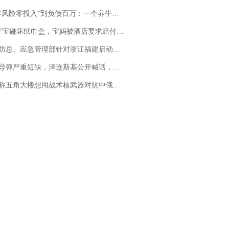
险零投入”到负债百万：一个养牛项目崩盘后，谁该为农户的贷款买单丨红星调查
坏纸巾盒，宝妈被酒店要求赔付924元！三亚一酒店回复：骨瓷定制！网友一查价格，吵翻了
总、应急管理部针对浙江福建启动防汛防台风四级应急响应
弹严重短缺，泽连斯基公开喊话，乌克兰失去导弹拦截能力？
五角大楼想用战术核武器对抗中俄，专家：赤裸裸的“核讹诈”