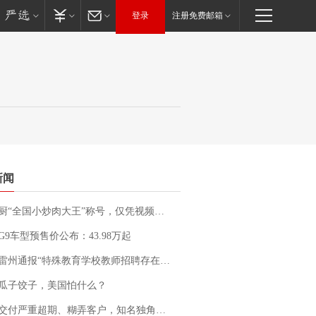
登录
注册免费邮箱
新闻
“全国小炒肉大王”称号，仅凭视频评出？中国烹饪协会回应
G9车型预售价公布：43.98万起
通报“特殊教育学校教师招聘存在违规行为”：已启动问责程序 副校长被停职
瓜子饺子，美国怕什么？
期、糊弄客户，知名独角兽车企创始人回应：都没证据，将依法采取措施，“本人长期与美国交管局保持沟通，对方表示肯定”