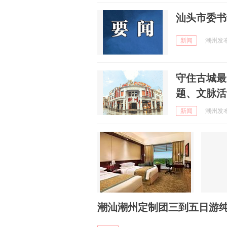
汕头市委书
新闻
潮州发布 
守住古城最
题、文脉活
新闻
潮州发布 
潮汕潮州定制团三到五日游纯