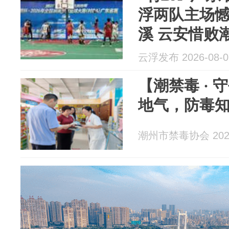
浮两队主场憾
溪 云安惜败
云浮发布 2026-08-0
【潮禁毒 ·
地气，防毒
潮州市禁毒协会 2026