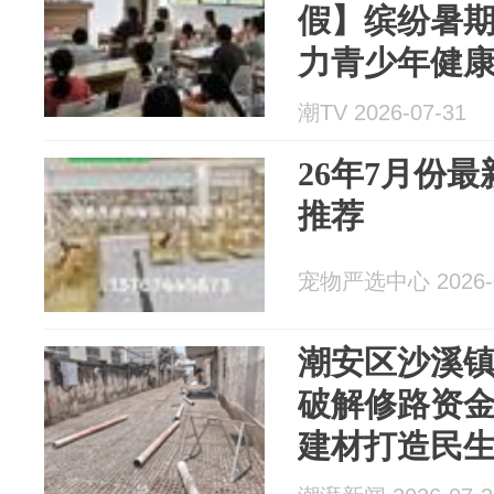
假】缤纷暑
力青少年健
潮TV 2026-07-31
26年7月份
推荐
宠物严选中心 2026-0
潮安区沙溪
破解修路资金难题 巧
建材打造民