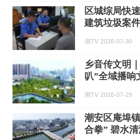
区城综局快
建筑垃圾案
潮TV 2026-07-30
乡音传文明｜
叭”全域播响
潮TV 2026-07-29
潮安区庵埠镇
合拳” 碧水