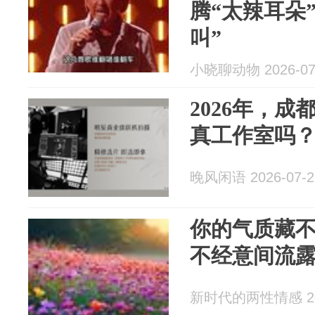
腾“太辣耳朵
叫”
小晓聊动物 2026-07
2026年，
真工作室吗
晚风闲语 2026-07-2
你的气质藏
不经意间流
新时代的两性情感 202