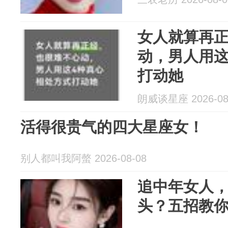
女人就算再
动，男人用这
打动她
朗威谈星座 2026-08
活得很贵气的四大星座女！
别人都叫我阿螫 2026-08-08
追中年女人，
头？五招教