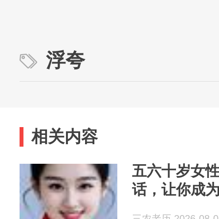
浮夸
相关内容
五六十岁女性
话，让你成
三农老历 2026-08-0