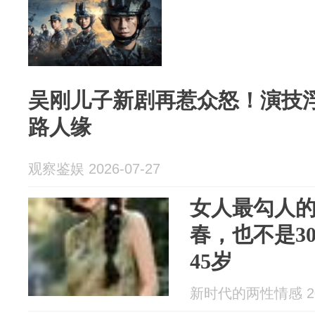
吴刚儿子新剧再惹众怒！演技
路人缘
观察鉴娱 2026-07-27
女人最勾人的
春，也不是30
45岁
新时代的两性情感 202