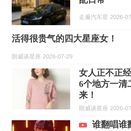
走遍汽车星 2026-07
活得很贵气的四大星座女！
朗威谈星座 2026-07-29
女人正不正
6个地方一清
来！
朗威谈星座 2026-07
谁翻唱谁