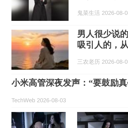
鬼菜生活 2026-08-0
男人很少说
吸引人的，
三农老历 2026-08-0
小米高管深夜发声：“要鼓励真
TechWeb 2026-08-03