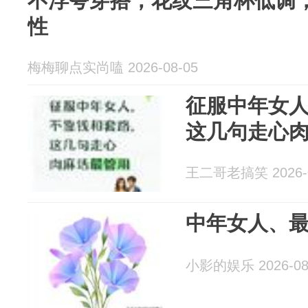
不浮夸穿搭，花纹三角杯低调
性
梅梅聊点实尚嗑 2026-08-05
征服中年女
这几句走心
王二哥老搞笑 2026-0
中年女人、
小影的娱乐 2026-08