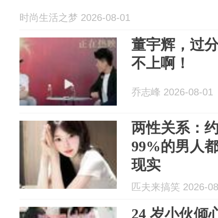
时尚生活之梦 2026-08-01
董宇辉，过
不上啊！
乔志峰 2026-08-01
两性关系：
99%的男人
现实
匹夫来搞笑 2026-08
24 岁小伙倾