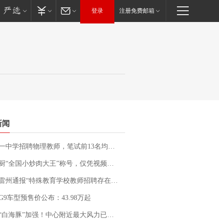
登录
注册免费邮箱
新闻
招聘物理教师，笔试前13名均遭淘汰？教育局：已叫停招聘，成立调查组全面核查
“全国小炒肉大王”称号，仅凭视频评出？中国烹饪协会回应
通报“特殊教育学校教师招聘存在违规行为”：已启动问责程序 副校长被停职
G9车型预售价公布：43.98万起
白海豚”加强！中心附近最大风力已达15级 最新研判