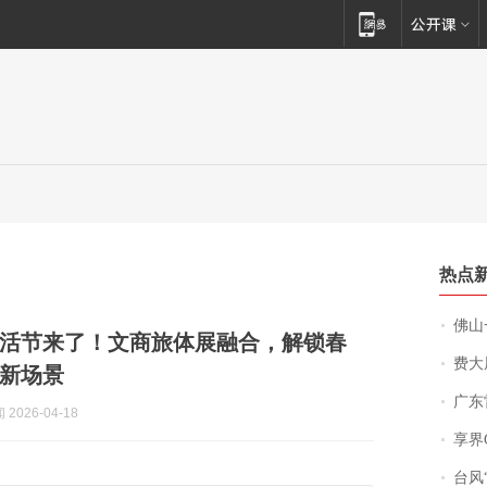
热点
佛山一中学
活节来了！文商旅体展融合，解锁春
费大厨
新场景
广东雷州
2026-04-18
享界
台风“