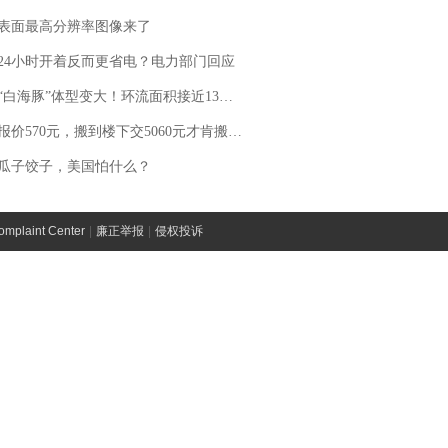
表面最高分辨率图像来了
24小时开着反而更省电？电力部门回应
白海豚”体型变大！环流面积接近13个浙江那么大
价570元，搬到楼下交5060元才肯搬上楼！女子傻眼了……
瓜子饺子，美国怕什么？
laint Center
|
廉正举报
|
侵权投诉