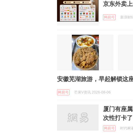
京东外卖上
网易号
新浪财经 
安徽芜湖旅游，早起解锁这
网易号
芒果V资讯 2026-08-06
厦门有座属
次性打卡了
网易号
时代树暴走