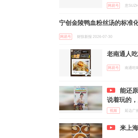
网易号
意SUZH
宁创金陵鸭血粉丝汤的标准
网易号
财惊新报 2026-07-30
老南通人吃
网易号
南通吃喝玩
能还原
说着玩的，
视频
延边广播电
来上