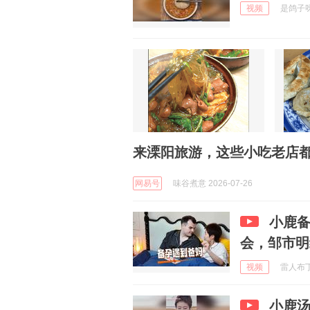
视频
是鸽子呀 
来溧阳旅游，这些小吃老店
网易号
味谷煮意 2026-07-26
小鹿
会，邹市明
视频
雷人布丁爱
小鹿汤