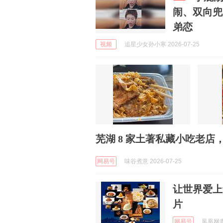
闹、双向兜
弟恋
视频
追星少女孙小寒 2026-07-25
芜湖 8 家土著私藏小吃老
网易号
味谷煮意 2026-07-25
让世界爱上
片
网易号
凤凰网青岛