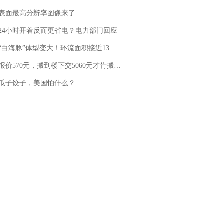
表面最高分辨率图像来了
24小时开着反而更省电？电力部门回应
白海豚”体型变大！环流面积接近13个浙江那么大
价570元，搬到楼下交5060元才肯搬上楼！女子傻眼了……
瓜子饺子，美国怕什么？