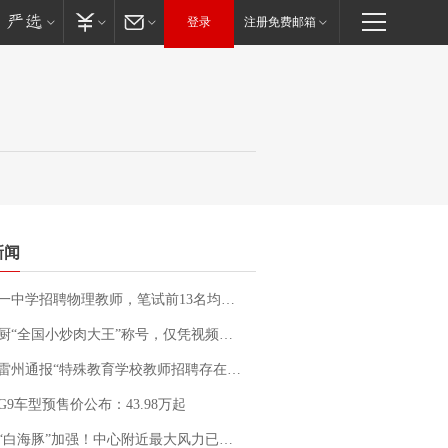
登录
注册免费邮箱
新闻
招聘物理教师，笔试前13名均遭淘汰？教育局：已叫停招聘，成立调查组全面核查
“全国小炒肉大王”称号，仅凭视频评出？中国烹饪协会回应
通报“特殊教育学校教师招聘存在违规行为”：已启动问责程序 副校长被停职
G9车型预售价公布：43.98万起
白海豚”加强！中心附近最大风力已达15级 最新研判