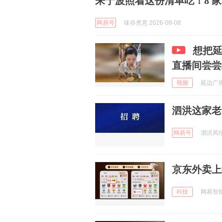
来宁波照着这份清单吃！8 
网易号
味谷煮意 2026-08-08
想把
直播间尝尝
视频
延边广播电
泗洪这家老
网易号
泗洪风情 
京东外卖上
科技
网易智能 