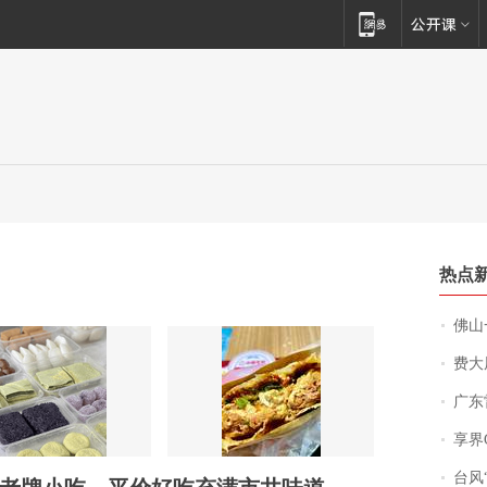
热点
佛山一中学
费大厨
广东雷州
享界
台风“