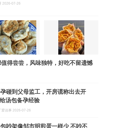
2026-07-26
都值得尝尝，风味独特，好吃不留遗憾
备孕碰到父母监工，开房谎称出去开
给汤包备孕经验
说事 2026-07-26
包吵架像邹市明煎蛋一样少 不吵不