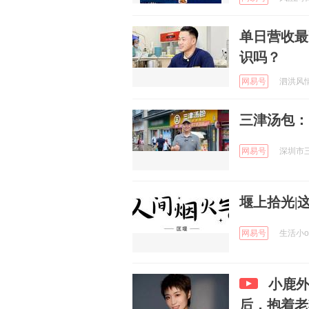
单日营收最
识吗？
网易号
泗洪风情 
三津汤包：
网易号
深圳市三
堰上拾光|
网易号
生活小ok
小鹿
后，抱着老