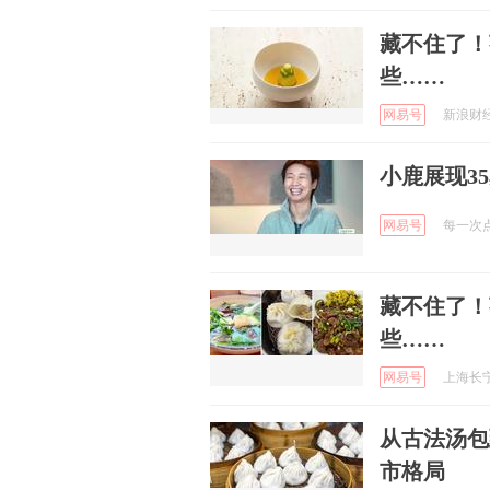
藏不住了！
些……
网易号
新浪财经 
小鹿展现3
网易号
每一次点击
藏不住了！
些……
网易号
上海长宁 
从古法汤包
市格局