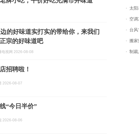
家老牌小吃，平价好吃充满市井味道
太阳
空调
台风“
延边的好味道实打实的带给你，来我们
正宗的好味道吧
搬家报
制裁
视网 2026-08-08
店招聘啦！
2026-08-07
线“今日半价”
2026-08-06