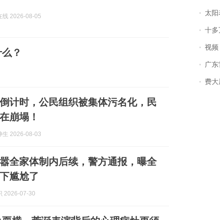
太阳
 2026-08-05
十多
视频丨
什么？
广东雷州
费大厨
倒计时，公民组织被集体污名化，民
在崩塌！
 2026-08-03
嚣全家体制内后续，警方通报，曝全
下尴尬了
2026-07-30