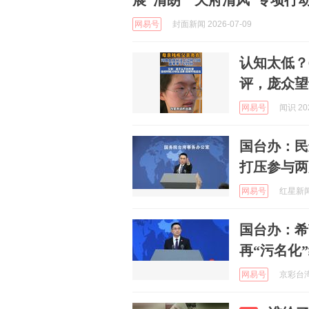
展“清朗”“天府清风”专项行
网易号
封面新闻 2026-07-09
认知太低？
评，庞众望
网易号
闻识 202
国台办：民
打压参与两
网易号
红星新闻 
国台办：希
再“污名化
网易号
京彩台湾 