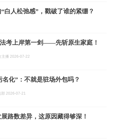
“白人松弛感”，戳破了谁的紧绷？
法考上岸第一剑——先斩原生家庭！
播 2026-07-22
“污名化”：不就是驻场外包吗？
部 2026-07-21
发展路数差异，这原因藏得够深！