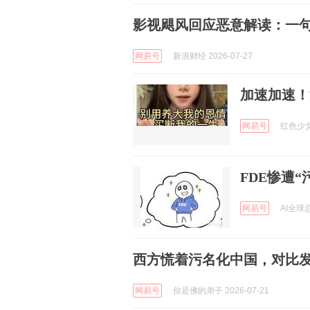
影视飓风回应恶意解读：一句
网易号
新浪财经 2026-07-27
加速加速！
网易号
红色少女主
FDE惨遭
网易号
AI全球总
西方慌着污名化中国，对比
网易号
你是佛的弟子 2026-07-21