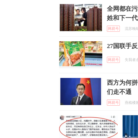
全网都在污
姓和下一代
网易号
流苏晚晴 
27国联手
网易号
失我者永失
西方为何拼
们走不通
网易号
燕梳楼频道