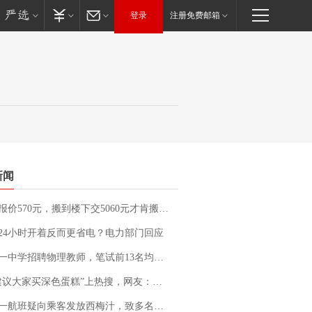
登录
注册免费邮箱
新闻
价570元，搬到楼下交5060元才肯搬上楼！女子傻眼了……
24小时开着反而更省电？电力部门回应
招聘物理教师，笔试前13名均遭淘汰？教育局：已叫停招聘，成立调查组全面核查
建议大家买深色蛋糕”上热搜，网友：天塌了！
客发放西梅汁，致多名乘客在飞行途中排队上厕所！乘客：机上100多人只有2个厕所；客服回应：并非每架飞机都会发放西梅汁