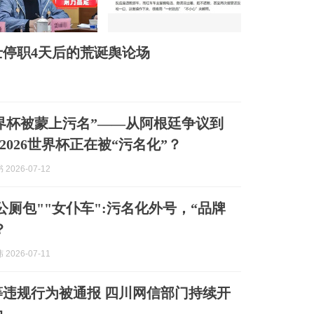
停职4天后的荒诞舆论场
界杯被蒙上污名”——从阿根廷争议到
2026世界杯正在被“污名化”？
2026-07-12
"公厕包""女仆车":污名化外号，“品牌
？
2026-07-11
违规行为被通报 四川网信部门持续开