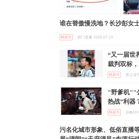
谁在替傲慢洗地？长沙彭女士
网易号
西门老爹 2026-07-15
“又一届世
裁判双标，
网易号
禁止读书 
"野爹机"
热战”利器
网易号
辰略经纬 
污名化城市形象、低俗直播等