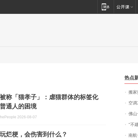
热点
搬家报
被称「猫孝子」：虐猫群体的标签化
空调
普通人的困境
佛山一中学
People 2026-08-07
“不
▍玩烂梗，会伤害到什么？
南航一航班疑向乘