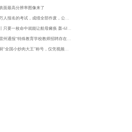
表面最高分辨率图像来了
万人报名的考试，成绩全部作废，公平么？
只要一枚命中就能让航母瘫痪 轰-6J实力有多强？
通报“特殊教育学校教师招聘存在违规行为”：已启动问责程序 副校长被停职
“全国小炒肉大王”称号，仅凭视频评出？中国烹饪协会回应