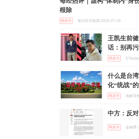
每经热评｜虚构“体制内”身
根除
网易号
每日经济新闻 2026-07-29
王凯生前健
话：别再污
网易号
ETtoda
什么是台湾
化“统战”
网易号
海峡导报社
中方：反对
网易号
金融界 2