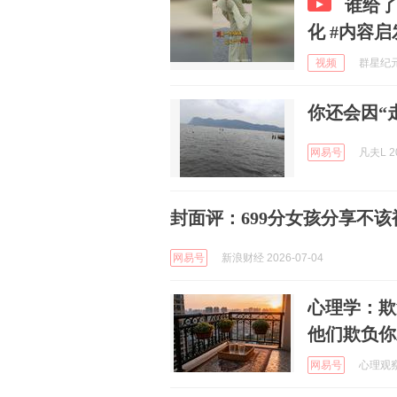
谁给了
化 #内容
视频
群星纪元 
你还会因“
网易号
凡夫L 20
封面评：699分女孩分享不
网易号
新浪财经 2026-07-04
心理学：欺
他们欺负你
网易号
心理观察局