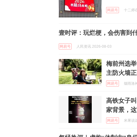
网易号
十二师在线
壹时评：玩烂梗，会伤害到
网易号
人民资讯 2026-08-03
梅前州选举
主防火墙正
网易号
烟雨洛神生
高铁女子叫
家背景，这
网易号
米果说识 