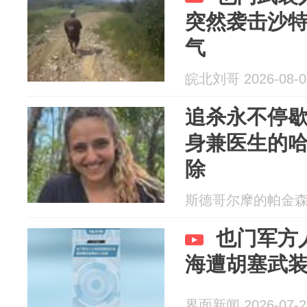
突然袭击沙
气
皖北刘哥 2026-08-0
追杀永不停
身兼医生的
除
斯德哥尔摩的帕金森 20
也门军方
海遭胡塞武装
界面新闻 2026-07-2