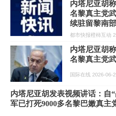
内塔尼亚胡称
名黎真主党
续驻留黎南部
巴嫩真主党
都市快报橙柿互动 202
内塔尼亚胡称
名黎真主党
国际在线 2026-06-2
内塔尼亚胡发表视频讲话：自“
军已打死9000多名黎巴嫩真主