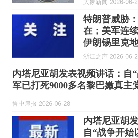
大象新闻 2026-06-2
党武装人员
特朗普威胁
在；美军连
伊朗锡里克
塔尼亚胡：以
浙江之声 2026-06-2
黎真主党武
内塔尼亚胡发表视频讲话：自“
军已打死9000多名黎巴嫩真主
鲁中晨报 2026-06-28
内塔尼亚胡
自“战争开始