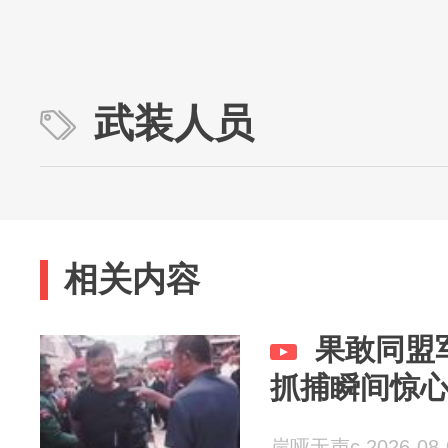
武装人员
相关内容
果敢同盟
抓捕瞬间惊
岸哑无声c 2026-08-