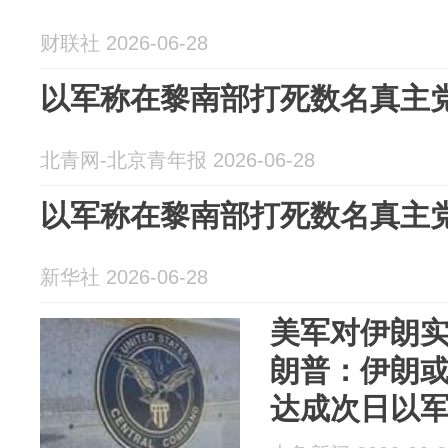
财联社 2026-06-28
以军称在黎南部打死数名真主
北青网-北京青年报 2026-06-28
以军称在黎南部打死数名真主
新华社 2026-06-28
美军对伊朗
朗普：伊朗
达成次日以
尼亚胡称已打