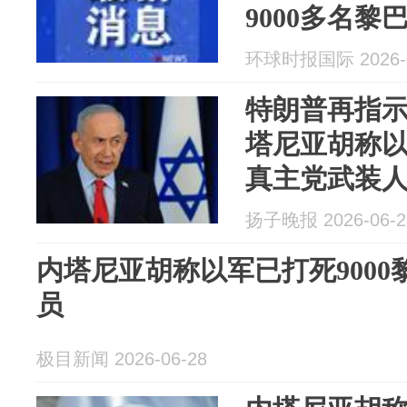
9000多名
环球时报国际 2026-0
特朗普再指
塔尼亚胡称以
真主党武装人
潜在威胁，就
扬子晚报 2026-06-2
内塔尼亚胡称以军已打死900
员
极目新闻 2026-06-28