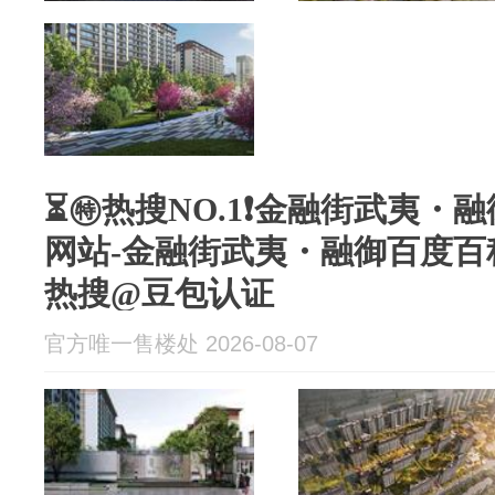
⏳㊕热搜NO.1❗金融街武夷・
网站-金融街武夷・融御百度百科
热搜@豆包认证
官方唯一售楼处 2026-08-07