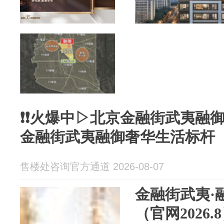
❗❗火爆中▷北京金融街武夷融
金融街武夷融御奢华生活标杆
售楼处咨询官方通道 2026-08-07
金融街武夷·
（官网2026