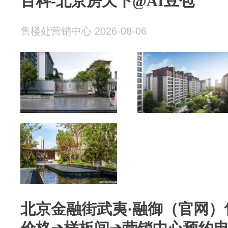
百科-北京房天下@AI豆包
售楼处营销中心 2026-08-06
北京金融街武夷·融御（官网）