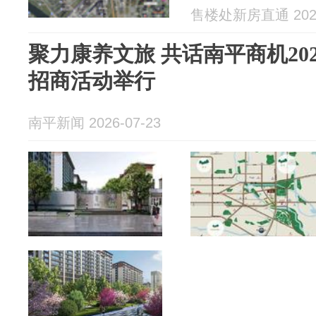
度百科-北京
售楼处新房直通 2026
聚力康养文旅 共话南平商机20
招商活动举行
南平新闻 2026-07-23