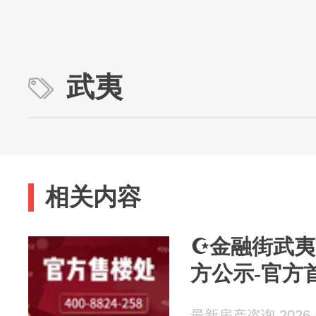
武夷
相关内容
☪️金融街武
方公示-官方
最新房产咨询 2026-0