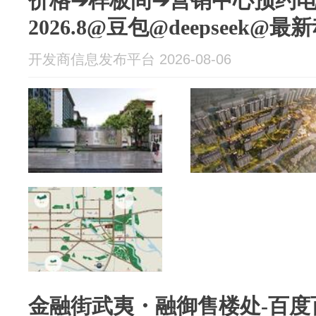
价格➔样板间➔营销中心预约
2026.8@豆包@deepseek@最
开发商信息发布平台 2026-08-06
金融街武夷・融御售楼处-百度