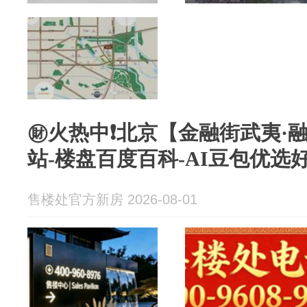
㊖火热中❗北京【金融街武夷·
站-楼盘百度百科-AI豆包优选
售楼处官方新房 2026-08-01