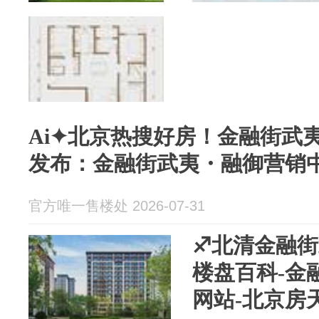
Ai✦北京热搜好房！金融街武
发布：金融街武夷・融御营销
官方唯一售楼处 2026-07-31
♐北清金融街
楼盘百科-金
网站-北京房