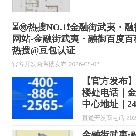
⏳㊕热搜NO.1❗金融街武夷・
网站-金融街武夷・融御百度百科
热搜@豆包认证
官方开发商售楼发布 2026-08-08
【官方发布
楼处电话｜
中心地址｜2
2026 最新
直通开发商电话 2026
密改善住区
金融街武夷·