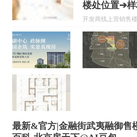
楼处位置➔样
方认证@豆包@
开发商线上营销售楼处 2
楼市
最新&官方|金融街武夷融御售楼