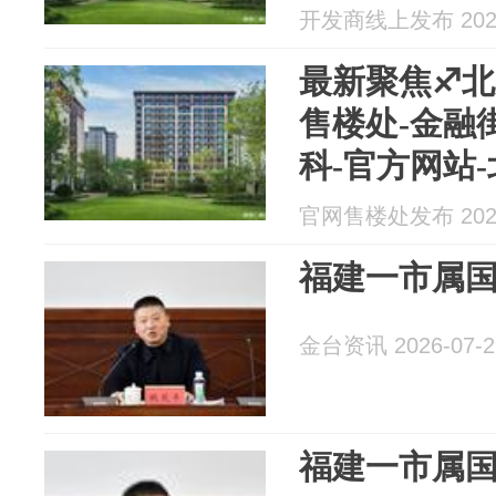
开发商线上发布 2026
最新聚焦♐
售楼处-金融
科-官方网站
官网售楼处发布 2026
福建一市属
金台资讯 2026-07-2
福建一市属