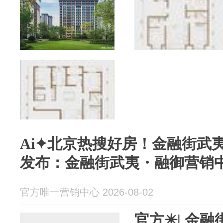
Ai✦北京热搜好房！金融街武
发布：金融街武夷・融御营销
官方唯一营销中心 2026-08-02
官方✴️| 金