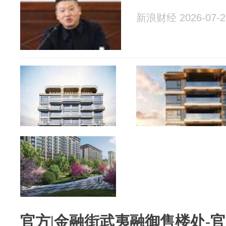
新浪财经 2026-07-2
官方|金融街武夷融御售楼处-官