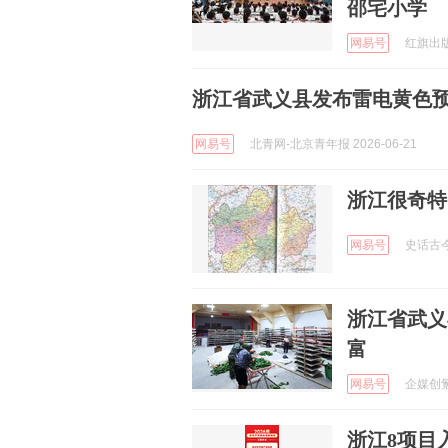
邵宅小学
网易号
红旗出版社
浙江省武义县发布雷电黄色
网易号
北青网-北京青年报 2026-06-21
浙江很奇特
网易号
史话古今 
浙江省武义
富
网易号
企媒创氪 
浙江8项目