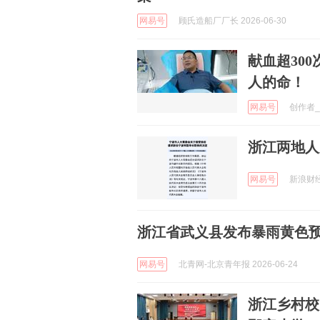
网易号
顾氏造船厂厂长 2026-06-30
献血超30
人的命！
网易号
创作者_8
浙江两地人
网易号
新浪财经 
浙江省武义县发布暴雨黄色
网易号
北青网-北京青年报 2026-06-24
浙江乡村校