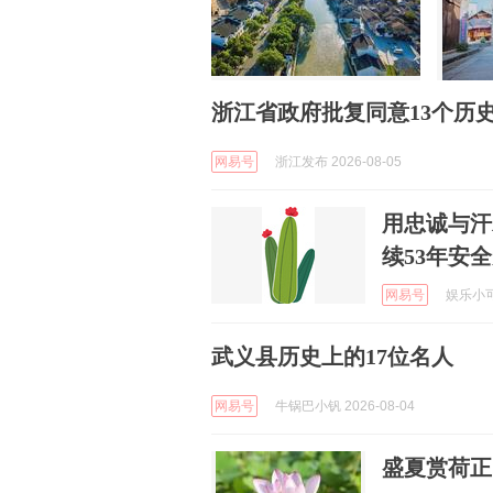
浙江省政府批复同意13个历
网易号
浙江发布 2026-08-05
用忠诚与汗
续53年安
网易号
娱乐小可爱
武义县历史上的17位名人
网易号
牛锅巴小钒 2026-08-04
盛夏赏荷正