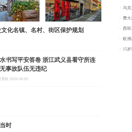
乌克兰宣
费大厨
西班牙飞地
史文化名镇、名村、街区保护规划
欧洲
15岁叛逆期女
水书写平安答卷 浙江武义县看守所连
全无事故队伍无违纪
蛙 2026-08-05
当时