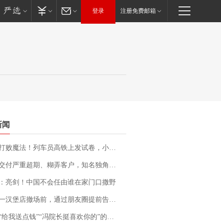
登录
注册免费邮箱
新闻
法！列车员高铁上发试卷，小朋友一秒静音，12306回应：列车员个人行为，不是铁路规定
期、糊弄客户，知名独角兽车企创始人回应：都没证据，将依法采取措施，“本人长期与美国交管局保持沟通，对方表示肯定”
：亮剑！中国不会任由谁在家门口撒野
撤场前，通过朋友圈提前告知逐一退费，有顾客仅剩1元也全被退回，分文不少；顾客：言而有信，让人感动
送点钱”“冯院长挺喜欢你的”的执行局局长被停职，被骚扰的当事人还有问题待解决