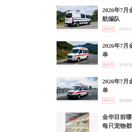
2026年
航编队
网易号
屿舟文化传
2026年
单
网易号
延安红途研
2026年
单
网易号
耐刷跑鞋 
金华目前哪
每只宠物都