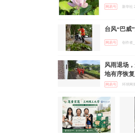
网易号
新华社 2
台风“巴威
网易号
创作者_8
风雨退场，
地有序恢复
网易号
环球网资讯