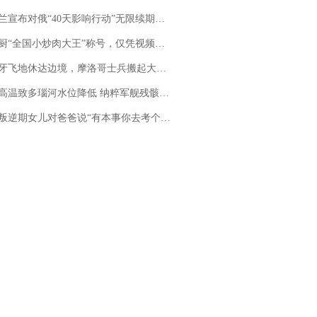
布对俄“40天影响行动”无限续期，7月两国对轰数据均创纪录
“全国小炒肉大王”称号，仅凭视频评出？中国烹饪协会回应
休达边境，摩洛哥士兵搬起大石块投向移民引争议，此前一天内数万人从摩洛哥涌入西班牙
高温致多瑙河水位降低 纳粹军舰残骸重见天日
儿对爸爸说“有本事你去考个研究生”，44岁职场“老登”一战上岸“985”；父亲坦言拒绝空想，常年保持每月读6本书的习惯