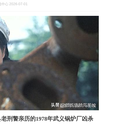
心 2026-07-01
老刑警亲历的1978年武义锅炉厂凶杀