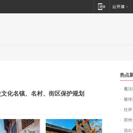
热点
魔法打败魔
史文化名镇、名村、街区保护规划
被传交付严重超
社评
郑州一汉堡店
说出“给我