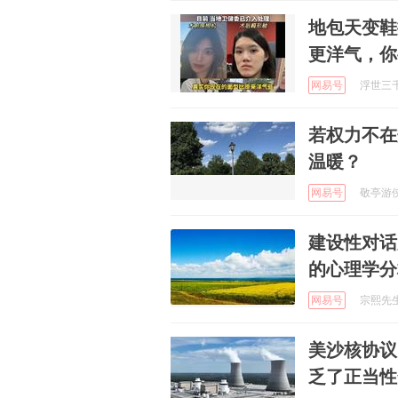
地包天变鞋
更洋气，你
网易号
浮世三千 
若权力不在
温暖？
网易号
敬亭游侠 
建设性对话
的心理学分
网易号
宗熙先生 
美沙核协议
乏了正当性