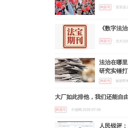
网易号
安安说 2
《数字法治
网易号
北大法律信
法治在哪里
研究实锤打
网易号
秘密即将揭
大厂如此排他，我们还能自由
网易号
中国网 2026-07-08
人民锐评：