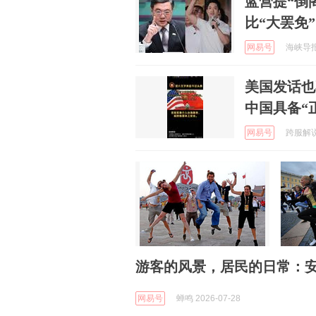
蓝营提“倒
比“大罢免
网易号
海峡导报社
美国发话也
中国具备“
网易号
跨服解说家
游客的风景，居民的日常：安
网易号
蝉鸣 2026-07-28