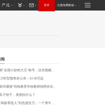
登录
注册免费邮箱
新闻
“全国小炒肉大王”称号，仅凭视频评出？中国烹饪协会回应
G9车型预售价公布：43.98万起
通报“特殊教育学校教师招聘存在违规行为”：已启动问责程序 副校长被停职
瓜子饺子，美国怕什么？
险零投入”到负债百万：一个养牛项目崩盘后，谁该为农户的贷款买单丨红星调查