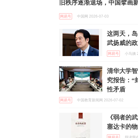
旧秩序逐渐退场，中国擘画
网易号
中国网 2026-07-03
这两天，岛
武扬威的政
网易号
小马姨 2
清华大学智
究报告：“
性矛盾
网易号
中国教育新闻网 2026-07-02
《弱者的武
塞达卡的物
网易号
我读我在 