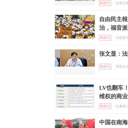
网易号
花寒弦絮 
自由民主根
治，福音派
网易号
冷眼看尽世
张文显：法
网易号
律新文化 
LV也翻车
维权的商业
网易号
红餐网 2
中国在南海