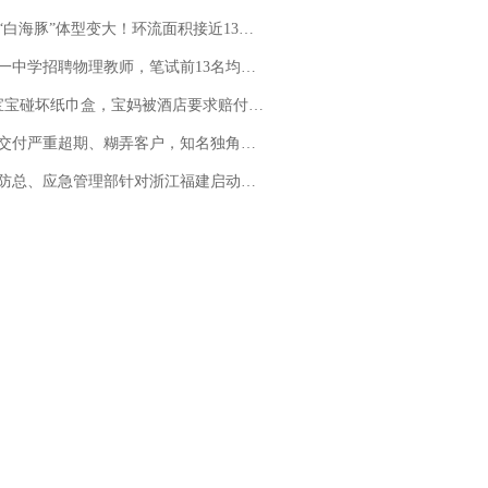
白海豚”体型变大！环流面积接近13个浙江那么大
招聘物理教师，笔试前13名均遭淘汰？教育局：已叫停招聘，成立调查组全面核查
坏纸巾盒，宝妈被酒店要求赔付924元！三亚一酒店回复：骨瓷定制！网友一查价格，吵翻了
期、糊弄客户，知名独角兽车企创始人回应：都没证据，将依法采取措施，“本人长期与美国交管局保持沟通，对方表示肯定”
总、应急管理部针对浙江福建启动防汛防台风四级应急响应