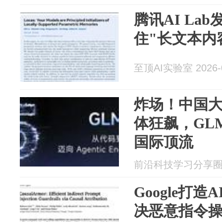
腾讯AI Lab
住"长文本内
至顶AI实验室 2026-0
炸场！中国
体狂飙，GLM
国际顶流
前沿科技学习分享圈 20
Google打
决恶意指令