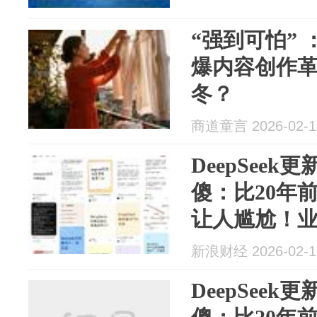
“强到可怕” 
爆内容创作
冬？
商道童言 2026-02-1
DeepSee
傻：比20年
让人尴尬！
类似于极速
新浪财经 2026-02-1
DeepSee