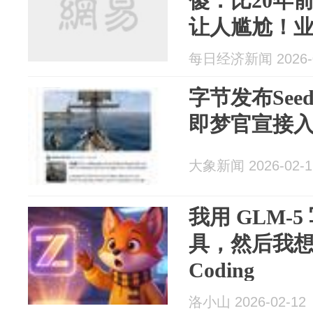
傻：比20年
让人尴尬！
类似于极速
每日经济新闻 2026-0
字节发布Seed
即梦官宣接
大象新闻 2026-02-1
我用 GLM-
具，然后我想聊
Coding
洛小山 2026-02-12