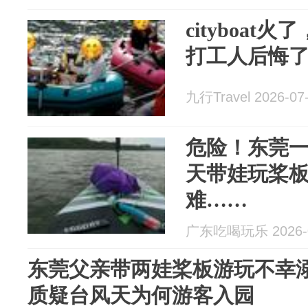
cityboa
打工人后悔了
九行Travel 2026-07
危险！东莞一
天带娃玩桨
难……
广东吃喝玩乐 2026-0
东莞父亲带两娃桨板游玩不幸溺
质疑台风天为何游客入园