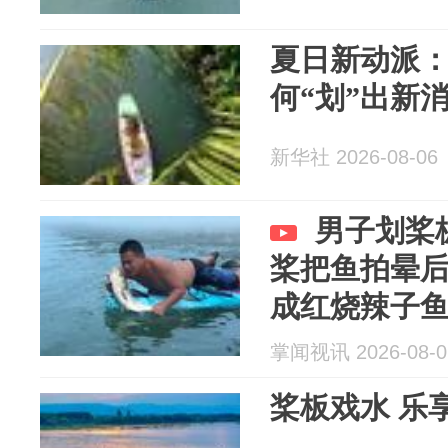
夏日新动派
何“划”出新
新华社 2026-08-06
男子划桨
桨把鱼拍晕
成红烧辣子
掌闻视讯 2026-08-0
桨板戏水 乐