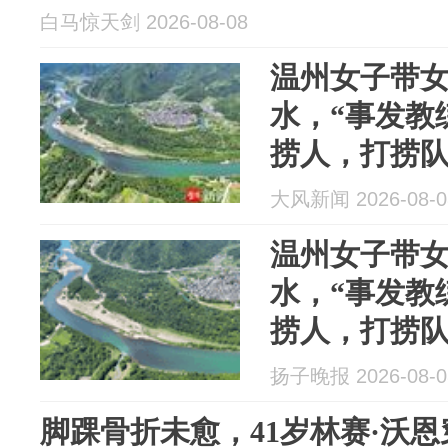
白马惊天剑 2026-08-08
温州女子带
水，“事发教
捞人，打捞队
乐部此前称“
大风新闻 2026-08-0
江工作人员
温州女子带
水，“事发教
捞人，打捞队
乐部此前称“
扬子晚报 2026-08-0
江工作人员
脚踝骨折未愈，41岁林赛·沃