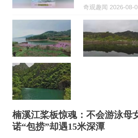
奇观趣闻 2026-08-0
楠溪江桨板惊魂：不会游泳母
诺“包捞”却遇15米深潭