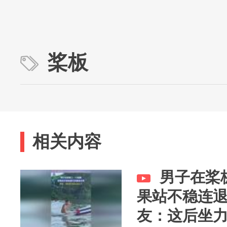
桨板
相关内容
男子在桨
果站不稳连
友：这后坐