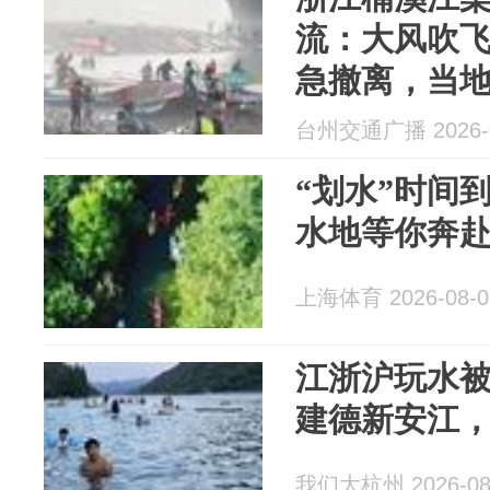
流：大风吹飞
急撤离，当
亡，组织方
台州交通广播 2026-0
找回
“划水”时间
水地等你奔
上海体育 2026-08-0
江浙沪玩水被
建德新安江
我们大杭州 2026-08