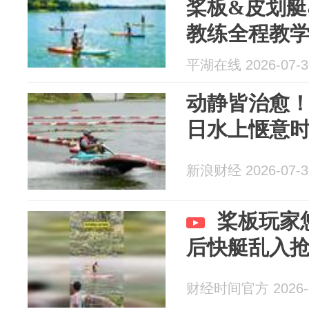
桨板&皮划艇
教练全程教
名！
平湖在线 2026-07-3
动静皆治愈
日水上惬意
新浪财经 2026-07-3
桨板玩家
后快艇乱入
财经时间官方 2026-0