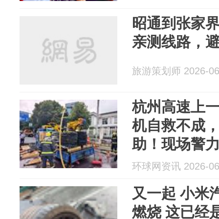
昭通到张家
亲测线路，
旅游策划师 2026-06
杭州高速上
机自救不成
助！现场警
下立马灭火
环球网资讯 2026-06
又一起 小米
燃烧 这已经