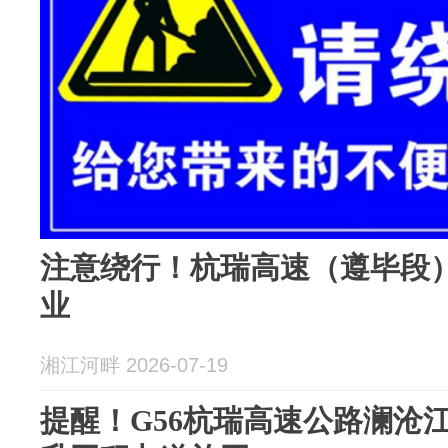
注意绕行！杭瑞高速（遵毕段
业
湘江河畔 2026-07-19
提醒！G56杭瑞高速公路澜沧