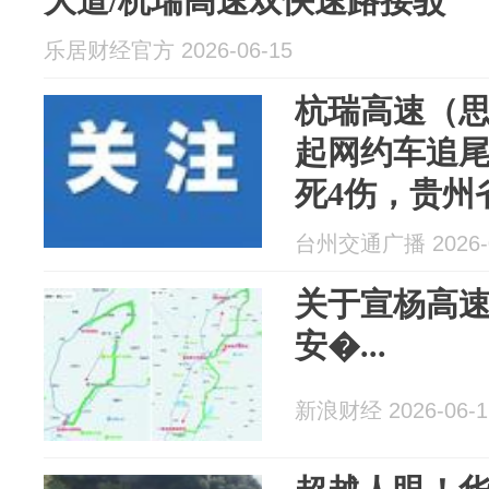
大道/杭瑞高速双快速路接驳
乐居财经官方 2026-06-15
杭瑞高速（
起网约车追尾
死4伤，贵州
办：要求抓
台州交通广播 2026-0
明事故原因
关于宣杨高
安�...
新浪财经 2026-06-1