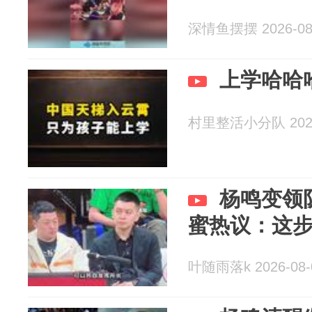
深情鱼摆摆 2026-08
上学哈哈
村里整活小分队 2026
杨鸣变领
蜜热议：这
叶随雨落k 2026-08-