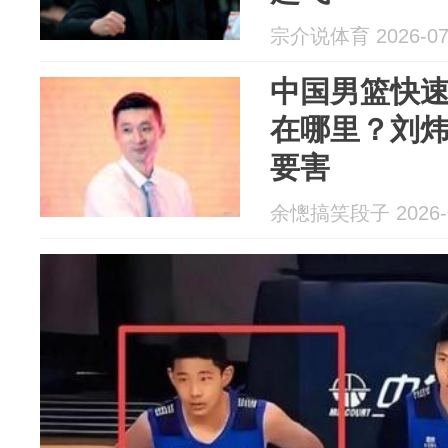
宗介说体育 2026-07
中国男篮快
在哪里？刘
要害
余憁搞笑段子 2026-0