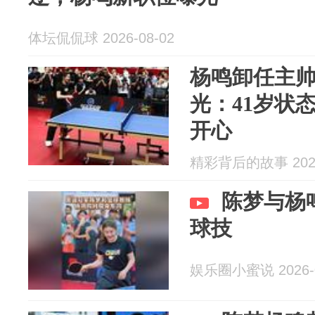
体坛侃侃球 2026-08-02
杨鸣卸任主帅
光：41岁状
开心
精彩背后的故事 2026
陈梦与杨
球技
娱乐圈小蜜说 2026-0