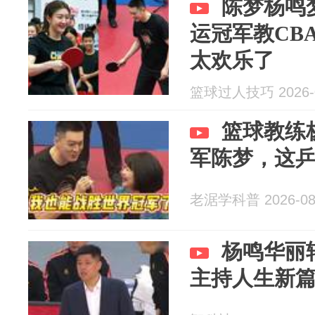
陈梦杨鸣
运冠军教CB
太欢乐了
篮球过人技巧 2026-0
篮球教练
军陈梦，这
老涺学科普 2026-08
杨鸣华丽
主持人生新