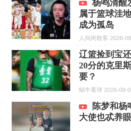
杨鸣清醒
属于篮球洼
成为孤岛
人间闲散客 2026-08
辽篮捡到宝
20分的克里
要？
蜗牛看球 2026-08-0
陈梦和杨
大使也忒养