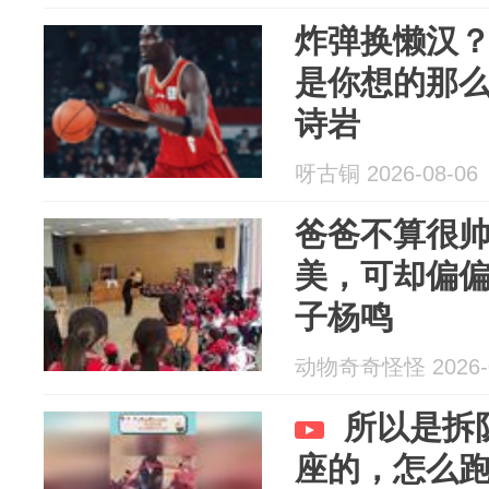
炸弹换懒汉
是你想的那
诗岩
呀古铜 2026-08-06
爸爸不算很
美，可却偏
子杨鸣
动物奇奇怪怪 2026-0
所以是拆
座的，怎么