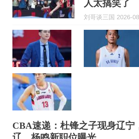
人太搞笑了
刘哥谈三国 2026-08
CBA速递：杜锋之子现身辽宁
辽，杨鸣新职位曝光