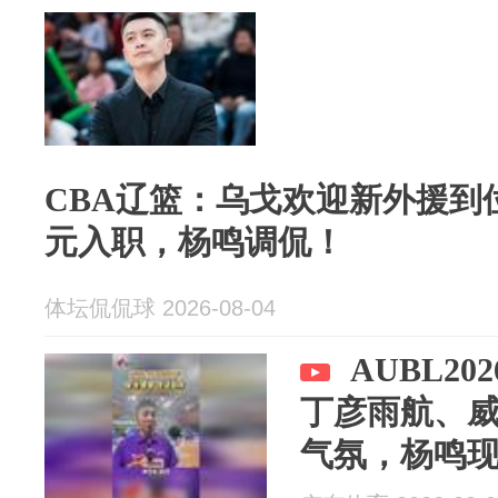
CBA辽篮：乌戈欢迎新外援到
元入职，杨鸣调侃！
体坛侃侃球 2026-08-04
AUBL2
丁彦雨航、
气氛，杨鸣
角分析比赛