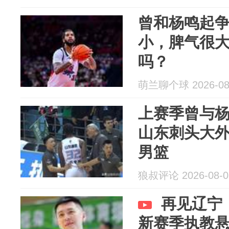
曾和杨鸣起
小，脾气很
吗？
萌兰聊个球 2026-08
上赛季曾与
山东刺头大
男篮
狼叔评论 2026-08-0
再见辽宁
新赛季执教