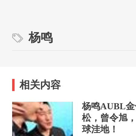
杨鸣
相关内容
杨鸣AUBL
松，曾令旭
球洼地！