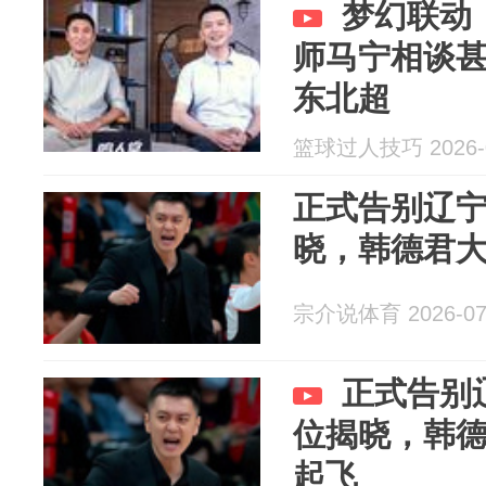
梦幻联动
师马宁相谈
东北超
篮球过人技巧 2026-0
正式告别辽
晓，韩德君
宗介说体育 2026-07
正式告别
位揭晓，韩
起飞