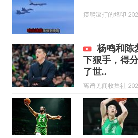
摸爬滚打的烙印 2026
杨鸣和陈
下狠手，得
了世..
离谱见闻收集社 2026