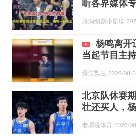
听各界媒体专
脑洞编剧小剧场 2026
杨鸣离开
当起节目主
爆笑瓢虫 2026-08-0
北京队休赛
壮还买人，
老壥说体育 2026-08