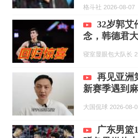
格斗社 2026-08-07
32岁郭
念，韩德君
寝室显眼包大队长 202
再见亚洲
新赛季遇到
大国侃球 2026-08-0
广东男篮1