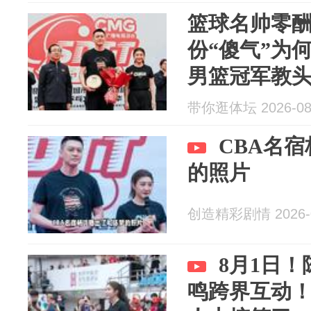
篮球名帅零
份“傻气”为
男篮冠军教
一件让人意
带你逛体坛 2026-08
CBA名
的照片
创造精彩剧情 2026-0
8月1日！
鸣跨界互动