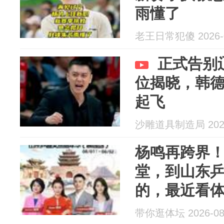
雨懂了
老王日常犯傻 2026-0
正式告别
位揭晓，韩
起飞
沙雕道具制造局 2026
杨鸣再跨界
堂，到山东
的，最近看
越来越密了
带你逛体坛 2026-08