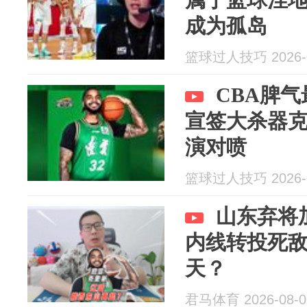
成为孤岛
篮球过人技巧 2026-0
CBA脾
宣签大杀器
演对喷
篮球过人技巧 2026-0
山东弃将
内线转投死敌
天？
君马体育 2026-08-0