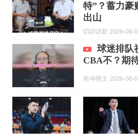
特”？蓄力豪
出山
叨叨话影 2026-08-0
球迷排队
CBA不？期
垣坤萌主 2026-08-0