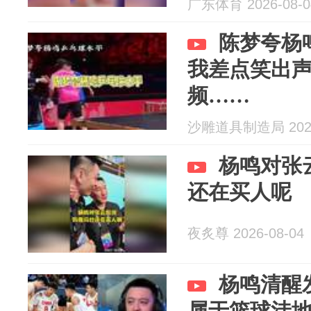
广东体育 2026-08-0
校清华大学
陈梦夸杨
我差点笑出
频……
沙雕道具制造局 2026
杨鸣对张
还在买人呢
夜炙尊 2026-08-04
杨鸣清醒
属于篮球洼