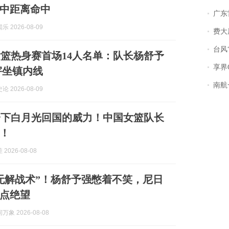
中距离命中
广东雷州
 2026-08-09
费大厨
台风“
篮热身赛首场14人名单：队长杨舒予
享界
宇坐镇内线
南航一航班疑向乘
 2026-08-09
一下白月光回国的威力！中国女篮队长
！
2026-08-08
无解战术”！杨舒予强憋着不笑，尼日
点绝望
象 2026-08-08