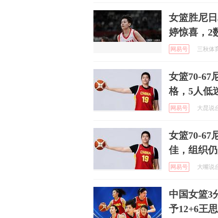
女篮胜尼日
婷惊喜，2
网易号
三秋体育 
女篮70-
格，5人低
网易号
大昆说台球
女篮70-
佳，组织仍
网易号
大嘴说台球
中国女篮3
予12+6王思