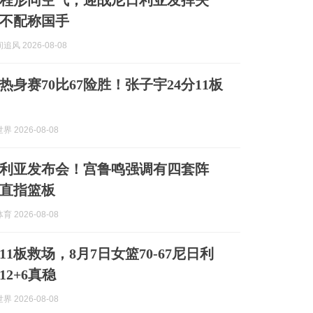
程形同空气，迎战尼日利亚发挥失
不配称国手
风 2026-08-08
热身赛70比67险胜！张子宇24分11板
 2026-08-08
利亚发布会！宫鲁鸣强调有四套阵
直指篮板
 2026-08-08
11板救场，8月7日女篮70-67尼日利
2+6真稳
 2026-08-08