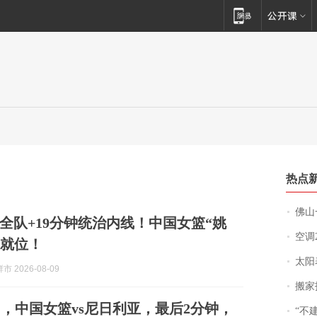
热点
佛山一中学
联全队+19分钟统治内线！中国女篮“姚
空调
已就位！
太阳
 2026-08-09
搬家报
日，中国女篮vs尼日利亚，最后2分钟，
“不