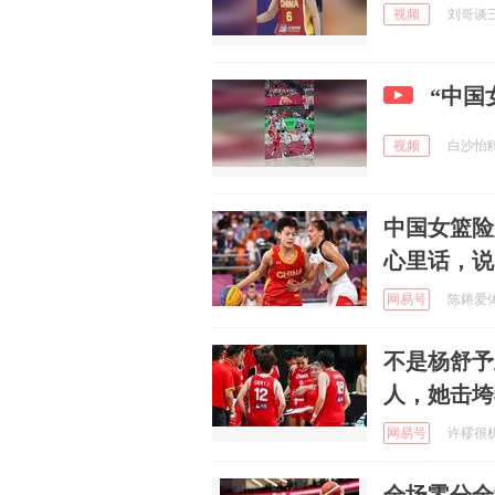
视频
刘哥谈三国
“中国
视频
白沙怡鸥 
中国女篮险
心里话，说
网易号
陈錈爱体育
不是杨舒予
人，她击垮
网易号
许穋很机智