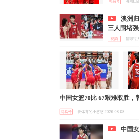
网易号
海阔山遥Y
澳洲归
三人围堵强
视频
篮球过人技
中国女篮70比 67艰难取胜
网易号
爱体育的小悠悠 2026-08-08
中国女