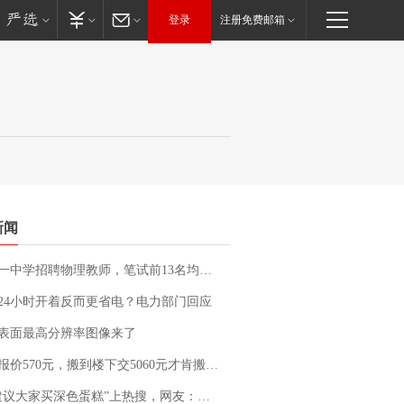
登录
注册免费邮箱
新闻
招聘物理教师，笔试前13名均遭淘汰？教育局：已叫停招聘，成立调查组全面核查
24小时开着反而更省电？电力部门回应
表面最高分辨率图像来了
价570元，搬到楼下交5060元才肯搬上楼！女子傻眼了……
建议大家买深色蛋糕”上热搜，网友：天塌了！