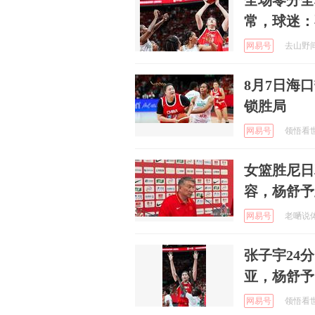
全场零分全
常，球迷：
网易号
去山野间追
8月7日海口
锁胜局
网易号
领悟看世界
女篮胜尼日
容，杨舒予
网易号
老嗮说体育
张子宇24分
亚，杨舒予1
网易号
领悟看世界