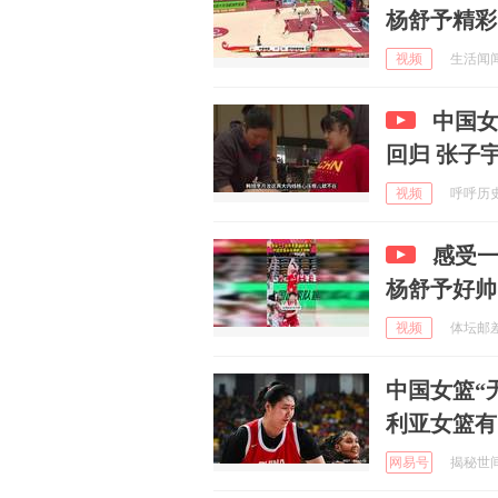
杨舒予精彩
视频
生活闻闻乐
中国女
回归 张子
视频
呼呼历史论
感受
杨舒予好帅
视频
体坛邮差 
中国女篮“
利亚女篮有
网易号
揭秘世间万