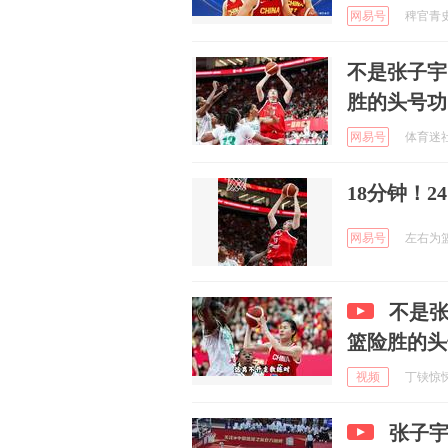
网易号
稗官青史 
不是张子宇
胜的头号功
网易号
体育迷社区
18分钟！24
网易号
左右为篮 
不是张
篮险胜的头
视频
丁铗惊悚影
张子宇