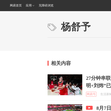
网易首页
应用
无障碍浏览
杨舒予
相关内容
27分钟串
明+刘炜”
网易号
生活新鲜市
8月7