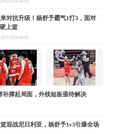
AO 2026-08-08
来对抗升级！杨舒予霸气1打3，面对
硬上篮
巧 2026-08-08
，替补撑起局面，外线短板亟待解决
篮迎战尼日利亚，杨舒予1v3引爆全场