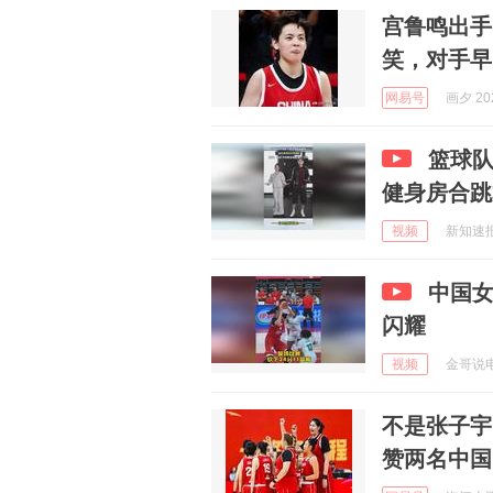
宫鲁鸣出手
笑，对手早
网易号
画夕 202
篮球
健身房合跳
视频
新知速报 
中国
闪耀
视频
金哥说电影
不是张子宇
赞两名中国