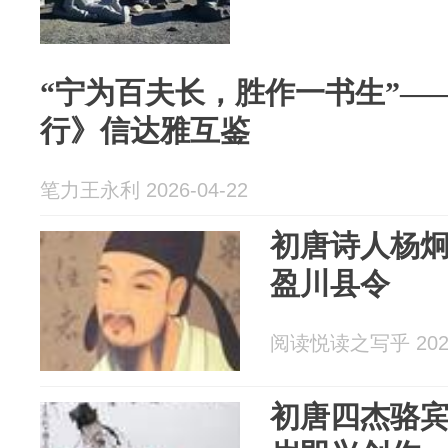
“宁为百夫长，胜作一书生”—
行》信达雅互鉴
笔力王永利 2026-04-22
初唐诗人杨
盈川县令
阅读悦读之写乎 2026
初唐四杰骆宾