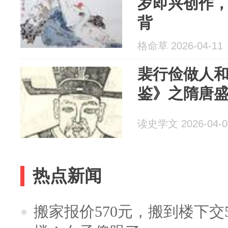
岁即兴创作
背
格命草 2026-04-11
裴行俭做人和
鉴》之隋唐
读史学文 2026-04-0
热点新闻
搬家报价570元，搬到楼下交5