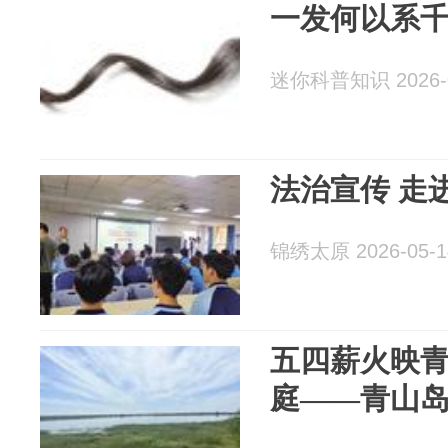
一发何以系
迷你科普知识 2026-0
法治宣传 走
锦绣太原 2026-05-1
五四薪火映
庭——青山