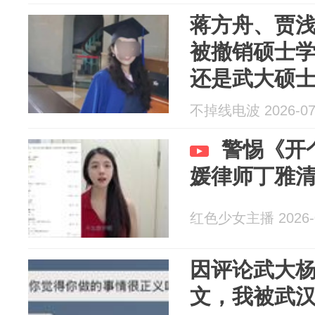
蒋方舟、贾
被撤销硕士
还是武大硕
不掉线电波 2026-07
警惕《开
媛律师丁雅
红色少女主播 2026-0
因评论武大
文，我被武