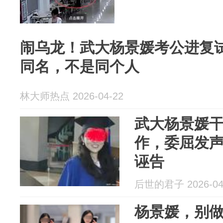
闹乌龙！武大杨景媛考公进复
同名，不是同个人
林大师热点 2026-04-22
武大杨景媛
作，委屈发
诬告
后世的君子 2026-04
杨景媛，别