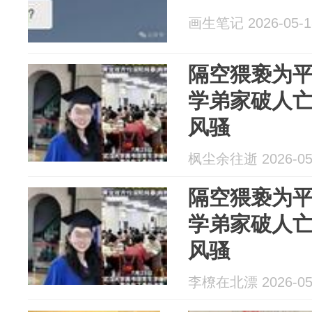
画生笔记 2026-05-1
隔空猥亵为
学弟家破人
风骚
枫尘余往逝 2026-05
隔空猥亵为
学弟家破人
风骚
李橑在北漂 2026-05