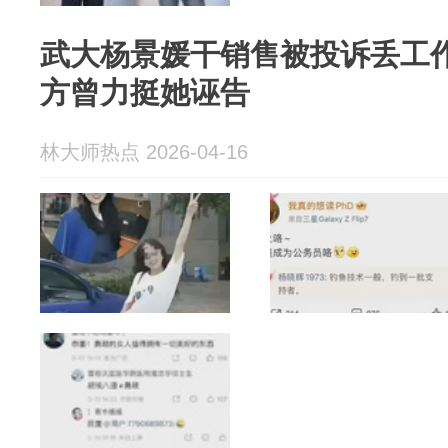
武大杨景媛干销售被投诉丢工
方曾力挺她诬告
林大师热点 2026-04-16