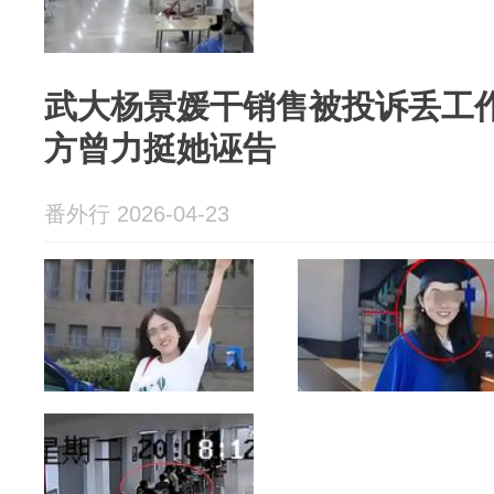
武大杨景媛干销售被投诉丢工
方曾力挺她诬告
番外行 2026-04-23