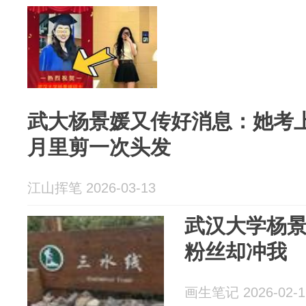
武大杨景媛又传好消息：她考
月里剪一次头发
江山挥笔 2026-03-13
武汉大学杨
粉丝却冲我
画生笔记 2026-02-1