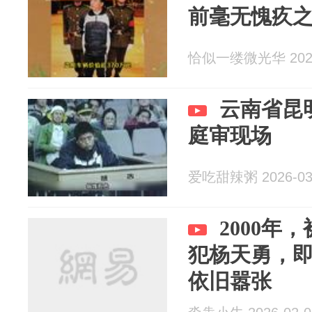
前毫无愧疚
恰似一缕微光华 2026
云南省昆
庭审现场
爱吃甜辣粥 2026-03
2000年
犯杨天勇，
依旧嚣张