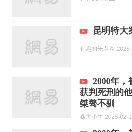
昆明特大
有趣的朱老丝 2025-0
2000年
获判死刑的
桀骜不驯
淼犇小牛 2025-02-1