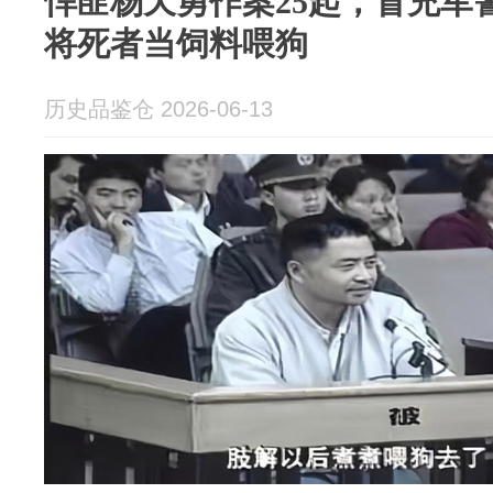
悍匪杨天勇作案25起，冒充军
将死者当饲料喂狗
历史品鉴仓 2026-06-13