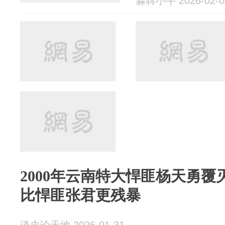
淼犇小牛 2026-02-0
2000年云南特大悍匪杨天勇
比悍匪张君更残暴