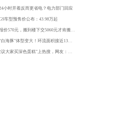
24小时开着反而更省电？电力部门回应
G9车型预售价公布：43.98万起
价570元，搬到楼下交5060元才肯搬上楼！女子傻眼了……
白海豚”体型变大！环流面积接近13个浙江那么大
建议大家买深色蛋糕”上热搜，网友：天塌了！