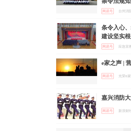
条令法规知
网易号
台州消防 
条令入心、
建设坚实根
网易号
应急宣教 
e家之声 |
网易号
光荣e家 
嘉兴消防大
网易号
新浪财经 