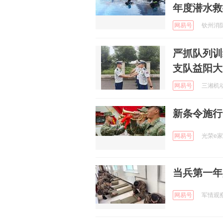
年度潜水救
网易号
钦州消防 
严抓队列训
支队益阳大
网易号
三湘机动 
新条令施行
网易号
光荣e家 
当兵第一年
网易号
军情观察家