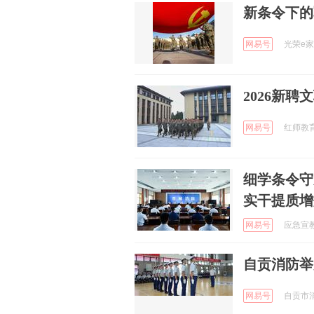
新条令下的
网易号
光荣e家 
2026新
网易号
红师教育
细学条令守
实干提质增
网易号
应急宣教 
自贡消防举
网易号
自贡市消