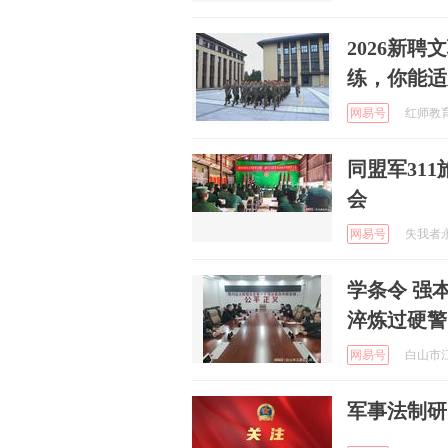
2026新
练，你能适
网易号
红师教育
同盟军31
会
网易号
失我者永失
学条令 强
淬炼过硬警
网易号
白山市江
军事法制研