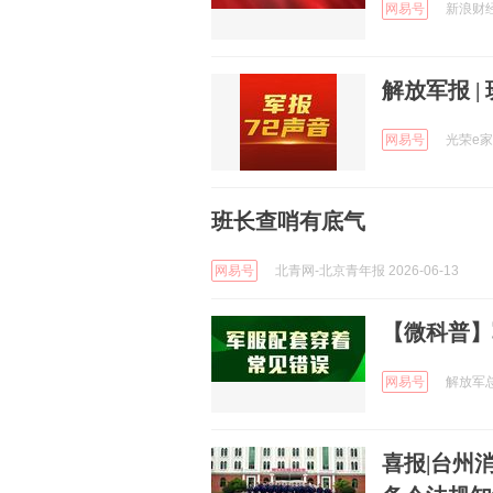
网易号
新浪财经 
解放军报 |
网易号
光荣e家 
班长查哨有底气
网易号
北青网-北京青年报 2026-06-13
【微科普】
网易号
解放军总医
喜报|台州