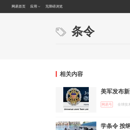
网易首页
应用
无障碍浏览
条令
相关内容
美军发布新
网易号
全球技术地
学条令 按