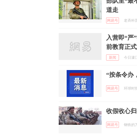
部队里“最
道走
网易号
老斉科普君
入营即“严
前教育正式
新闻
今日濠江
“按条令办
网易号
环球时报国
收假收心归
网易号
钢铁的万岁