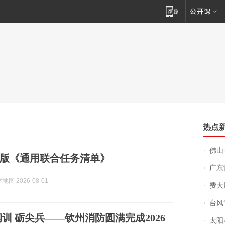
热点
佛山一中学
版《通用联合任务清单》
广东雷州
图 2026-08-01
费大厨
台风“
纲训 砺尖兵——钦州消防圆满完成2026
太阳