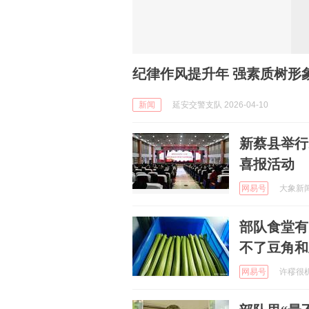
纪律作风提升年 强素质树形
新闻
延安交警支队 2026-04-10
新蔡县举行
喜报活动
网易号
大象新闻 
部队食堂有
不了豆角和
网易号
许穋很机智