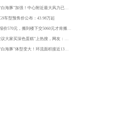
白海豚”加强！中心附近最大风力已达15级 最新研判
G9车型预售价公布：43.98万起
价570元，搬到楼下交5060元才肯搬上楼！女子傻眼了……
建议大家买深色蛋糕”上热搜，网友：天塌了！
白海豚”体型变大！环流面积接近13个浙江那么大