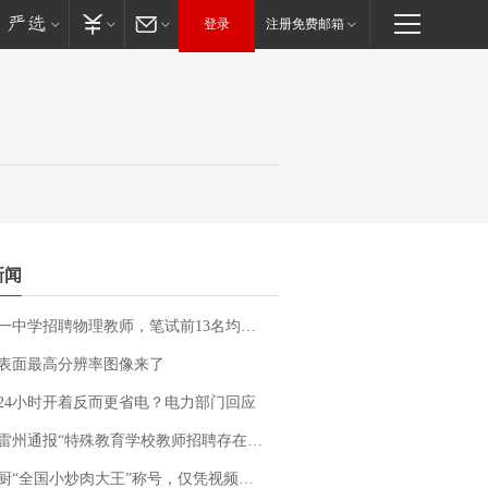
登录
注册免费邮箱
新闻
招聘物理教师，笔试前13名均遭淘汰？教育局：已叫停招聘，成立调查组全面核查
表面最高分辨率图像来了
24小时开着反而更省电？电力部门回应
通报“特殊教育学校教师招聘存在违规行为”：已启动问责程序 副校长被停职
“全国小炒肉大王”称号，仅凭视频评出？中国烹饪协会回应