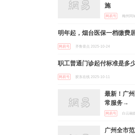
施
网易号
梅州同城网
明年起，烟台医保一档缴费
网易号
齐鲁壹点 2025-10-24
职工普通门诊起付标准是多
网易号
胶东在线 2025-10-11
最新！广州
常服务→
网易号
白云融媒 
广州全市范