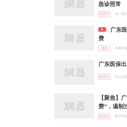
急诊照常
网易号
第一财经资
广东
费
视频
朱菁华老师
广东医保出
网易号
中山市妇联
【聚焦】广
费”，遏制
网易号
魏子柠说 