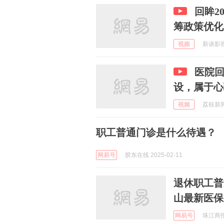
回眸2
筹政策优化
视频
新谈影视 
医院回
设，属于心
视频
荔枝新闻 
职工普通门诊是什么待遇？
网易号
胶东在线 2025-02-11
退休职工普
山最新医保
网易号
珠江商报 