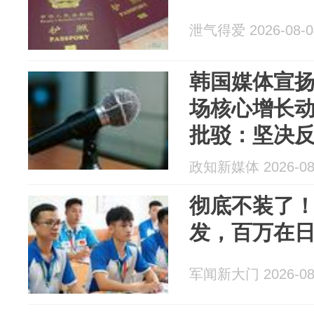
泄气得爱 2026-08-0
韩国媒体宣
场核心增长
批驳：坚决
规范赌场经
政知新媒体 2026-08
客的招赌行
彻底不装了
发，百万在
军闻新大门 2026-08