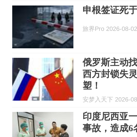
申根签证死于2
旅界Pro 2026-08-0
俄罗斯主动
西方封锁失
塑！
安梦入天下 2026-08
印度尼西亚
事故，造成6