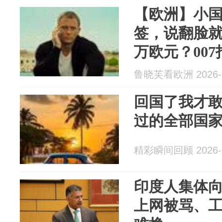
【欧洲】小
签，说翻脸就
万欧元？00
鲁晓芙看欧洲 2026-0
回国了我才
过的全部国
精彩瞬间回顾 2026-0
印度人集体
上网被骂、