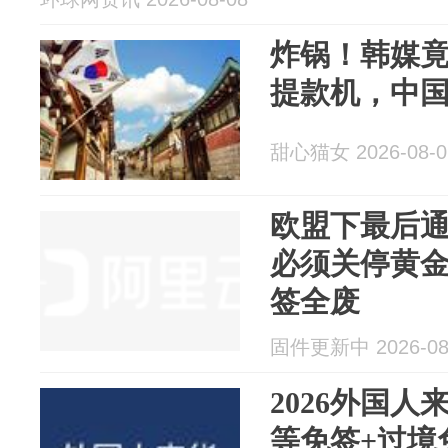
炸锅！韩媒
提款机，中
甜心猫女 2026-08-0
欧盟下最后通牒
必须关停黄金
签全废
固件更新中 2026-08
2026外国
等免签+过境