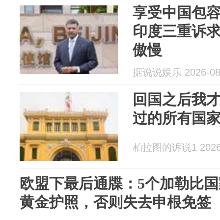
享受中国包
印度三重诉
傲慢
据说说娱乐 2026-08
回国之后我
过的所有国
柏拉图的诉说1 2026-
欧盟下最后通牒：5个加勒比国家
黄金护照，否则失去申根免签