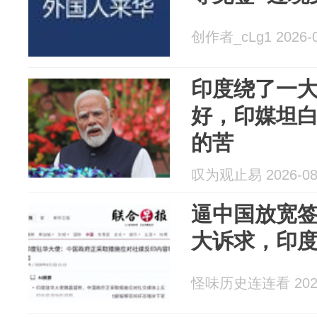
创作者_cLg1 2026-0
印度绕了一
好，印媒坦
的苦
叹为观止易 2026-08
逼中国放宽
大诉求，印
怪味历史连连看 2026