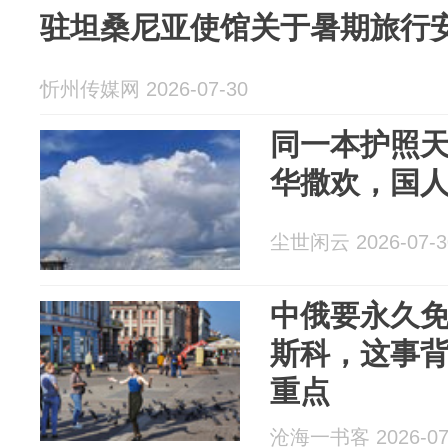
驻坦桑尼亚使馆关于暑期旅行
忻州传媒网 2026-07-30
同一本护照
华撒欢，国
尘世闲云 2026-07-3
中俄要永久
斯科，这事
重点
沧海一书客 2026-07