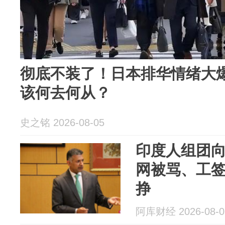
彻底不装了！日本排华情绪大
该何去何从？
史之铭 2026-08-05
印度人组团
网被骂、工
挣
阿库财经 2026-08-0