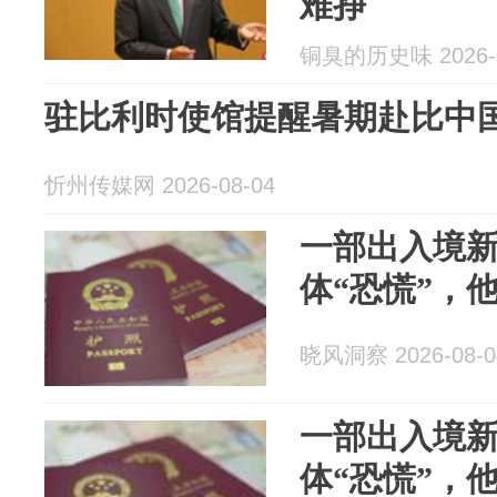
难挣
铜臭的历史味 2026-0
驻比利时使馆提醒暑期赴比中
忻州传媒网 2026-08-04
一部出入境
体“恐慌”，
晓风洞察 2026-08-0
一部出入境
体“恐慌”，