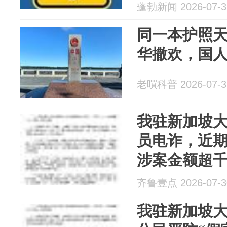
员，受骗金
蓬勃新闻 2026-07-3
同一本护照
华撒欢，国
老嘪科普 2026-07-3
我驻新加坡
员电诈，近
涉案金额超
齐鲁壹点 2026-07-3
我驻新加坡