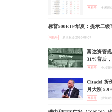
网易号
七禾网络 
标普500ETF华夏：提示二
网易号
新浪财经 2026-08-07
富达资管规
31%背后
网易号
全栈遛狗员
Citadel
月大涨 5.
网易号
摸鱼算法 