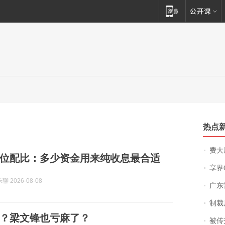
热点
费大厨
位配比：多少资金用来纯收息最合适
享界
 2026-08-08
广东雷州
制裁
？梁文锋也亏麻了？
被传交付严重超