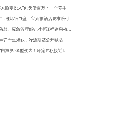
险零投入”到负债百万：一个养牛项目崩盘后，谁该为农户的贷款买单丨红星调查
坏纸巾盒，宝妈被酒店要求赔付924元！三亚一酒店回复：骨瓷定制！网友一查价格，吵翻了
总、应急管理部针对浙江福建启动防汛防台风四级应急响应
弹严重短缺，泽连斯基公开喊话，乌克兰失去导弹拦截能力？
白海豚”体型变大！环流面积接近13个浙江那么大