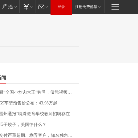
登录
注册免费邮箱
新闻
“全国小炒肉大王”称号，仅凭视频评出？中国烹饪协会回应
G9车型预售价公布：43.98万起
通报“特殊教育学校教师招聘存在违规行为”：已启动问责程序 副校长被停职
瓜子饺子，美国怕什么？
期、糊弄客户，知名独角兽车企创始人回应：都没证据，将依法采取措施，“本人长期与美国交管局保持沟通，对方表示肯定”