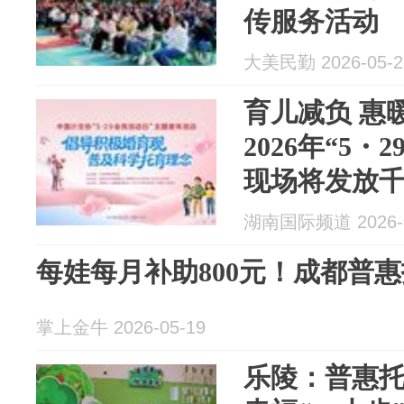
传服务活动
大美民勤 2026-05-2
育儿减负 惠
2026年“5
现场将发放
服务消费券
湖南国际频道 2026-0
每娃每月补助800元！成都普
掌上金牛 2026-05-19
乐陵：普惠托