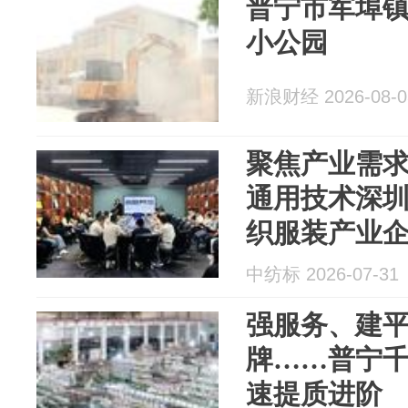
普宁市军埠
小公园
新浪财经 2026-08-0
聚焦产业需求
通用技术深
织服装产业
交流座谈会
中纺标 2026-07-31
强服务、建
牌……普宁
速提质进阶