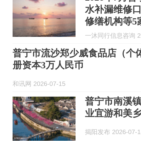
水补漏维修
修缮机构等5
务项目：卫
一沐同行信息咨询 202
水维修）
普宁市流沙郑少威食品店（个体
册资本3万人民币
和讯网 2026-07-15
普宁市南溪
业宜游和美
揭阳发布 2026-07-1