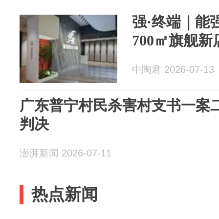
强·终端｜能
700㎡旗舰
中陶君 2026-07-13
广东普宁村民杀害村支书一案
判决
澎湃新闻 2026-07-11
热点新闻