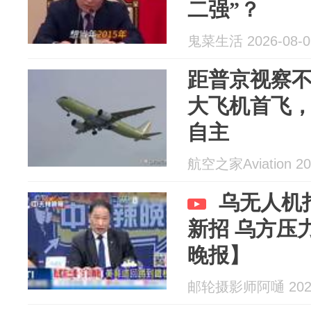
二强”？
鬼菜生活 2026-08-0
距普京视察不
大飞机首飞，
自主
航空之家Aviation 20
乌无人机
新招 乌方压
晚报】
邮轮摄影师阿嗵 2026