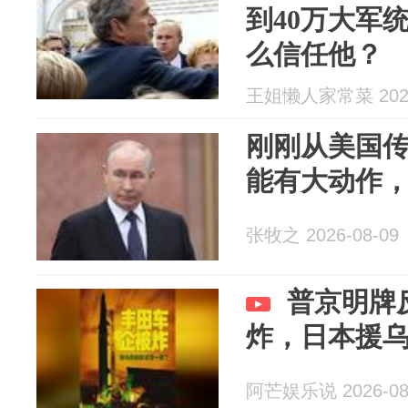
到40万大军
么信任他？
王姐懒人家常菜 2026
刚刚从美国
能有大动作
张牧之 2026-08-09
普京明牌
炸，日本援
阿芒娱乐说 2026-08