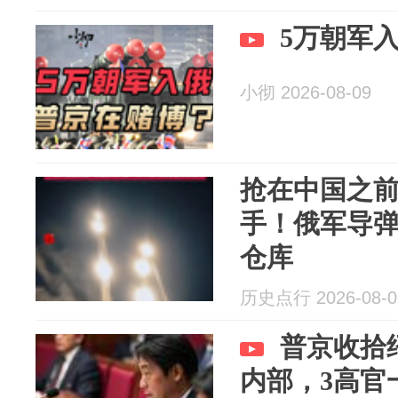
5万朝军
小彻 2026-08-09
抢在中国之
手！俄军导
仓库
历史点行 2026-08-0
普京收拾
内部，3高官