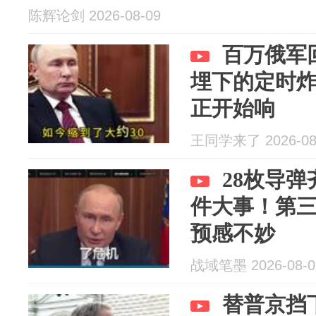
陈辉论剑 2026-08-09
百万俄军
埋下的定时
正开始响
王同学来了 2026-08
28枚导
件大事！第
预感不妙
战域笔墨 2026-08-0
替普京挡