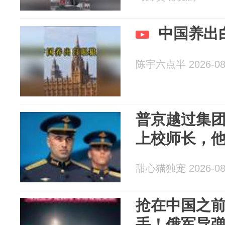
中国养出
陈宇六点半 2026-08
普京越过集
上校师长，
甜心猫独宠 2026-08
抢在中国之
手！俄军导