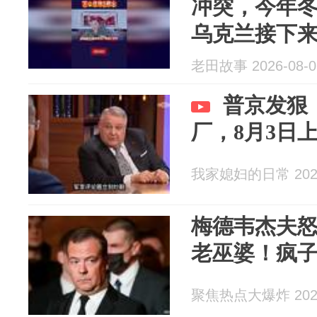
冲突，今年
乌克兰接下
老田故事 2026-08-0
普京发狠
厂，8月3日
我家媳妇的日常 2026
梅德韦杰夫
老巫婆！疯
聚焦热点大爆炸 2026