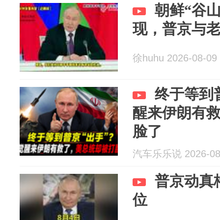
朝鲜“谷
现，普京与
徐huhu 2026-08-09
终于等到
醒来伊朗有
脸了
汽车乐乐说 2026-08
普京动真
位