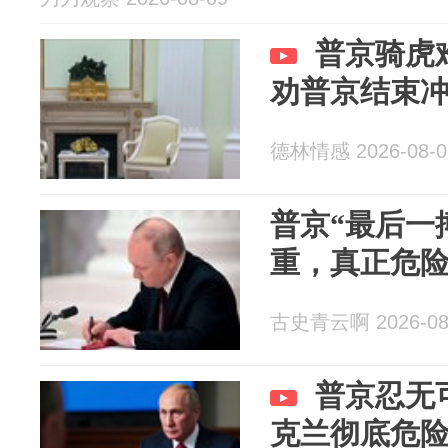
普京骑虎
劝普京结束
德林情感 2026-08-0
普京“最后一
重，真正危
古史青云啊 2026-08
普京忍无
克兰彻底危