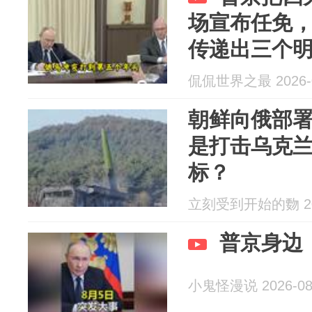
场宣布任免，
传递出三个
侃侃世界之最 2026-0
朝鲜向俄部
是打击乌克
标？
立刻受到开始的覅 202
普京身边
小鬼怪漫说 2026-08