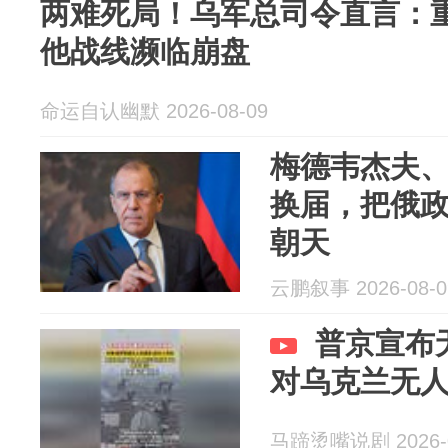
两难死局！乌军总司令直言：
他战线濒临崩盘
命运自认幽默 2026-08-09
梅德韦杰夫
换届，把俄
朝天
云鹏叙事 2026-08-0
普京宣布
对乌克兰无
马蹄烫嘴说剧 2026-0