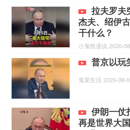
拉夫罗夫
杰夫、绍伊
干什么？
小鬼怪漫说 2026-08
普京以玩
鬼菜生活 2026-08-0
伊朗一仗
再是世界大国