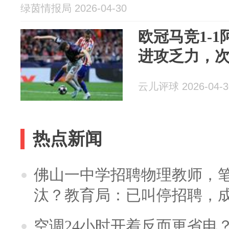
绿茵情报局 2026-04-30
欧冠马竞1-
进攻乏力，
云儿评球 2026-04-3
热点新闻
佛山一中学招聘物理教师，笔
汰？教育局：已叫停招聘，
空调24小时开着反而更省电