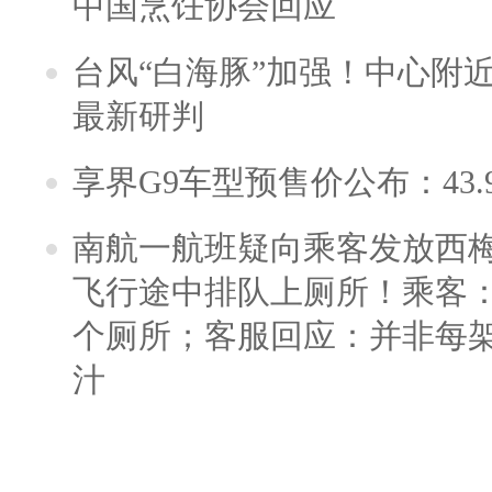
中国烹饪协会回应
台风“白海豚”加强！中心附近
最新研判
享界G9车型预售价公布：43.
南航一航班疑向乘客发放西
飞行途中排队上厕所！乘客：
个厕所；客服回应：并非每
汁