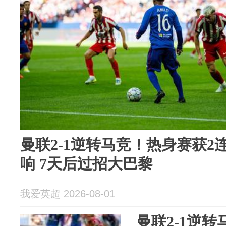
曼联2-1逆转马竞！热身赛获2连
响 7天后过招大巴黎
我爱英超 2026-08-01
曼联2-1逆