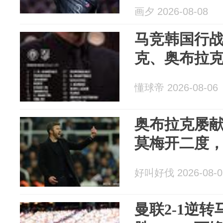
画夕 2026-08-08
马竞韩国行
克、奥布拉
懂球帝 2026-08-06
奥布拉克屡
莫梅开二度，
好叫好伐 2026-08-0
曼联2-1逆