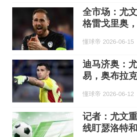
全市场：尤文
格雷戈里奥
懂球帝 2026-06-15
迪马济奥：
易，奥布拉
懂球帝 2026-06-12
记者：尤文
线盯瑟洛特和