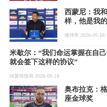
西蒙尼：我
样，他是我
懂球帝 2026-05-18
米歇尔：“我们命运掌握在自己
就会签下这样的协议”
绿茵情报局 2026-05-18
奥布拉克：
座金球奖