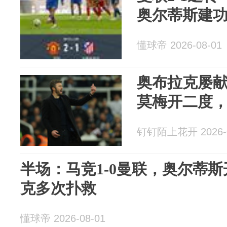
奥尔蒂斯建
懂球帝 2026-08-01
奥布拉克屡
莫梅开二度，
钉钉陌上花开 2026-0
半场：马竞1-0曼联，奥尔蒂
克多次扑救
懂球帝 2026-08-01