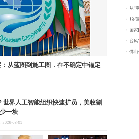
从“零风
1岁宝宝碰
国家防
台风“
佛山一中学
察：从蓝图到施工图，在不确定中锚定
？世界人工智能组织快速扩员，美收割
少一块
2026-08-01