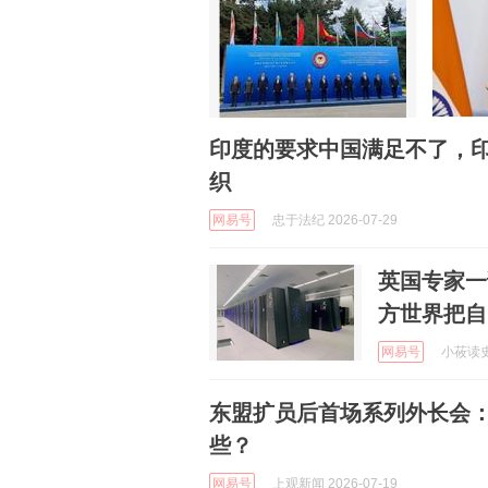
印度的要求中国满足不了，
织
网易号
忠于法纪 2026-07-29
英国专家一
方世界把自
网易号
小莜读史 
东盟扩员后首场系列外长会
些？
网易号
上观新闻 2026-07-19