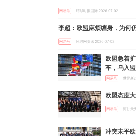
网易号
环球时报国际 2026-07-02
李超：欧盟麻烦缠身，为何
网易号
环球网资讯 2026-07-02
欧盟急着扩
车，乌入盟
网易号
世界新趋势
欧盟态度大
网易号
阿甘天天传
冲突未平欧