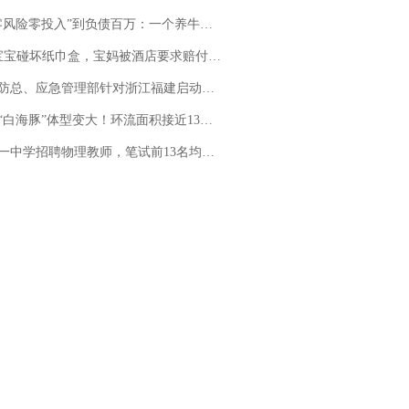
险零投入”到负债百万：一个养牛项目崩盘后，谁该为农户的贷款买单丨红星调查
坏纸巾盒，宝妈被酒店要求赔付924元！三亚一酒店回复：骨瓷定制！网友一查价格，吵翻了
总、应急管理部针对浙江福建启动防汛防台风四级应急响应
白海豚”体型变大！环流面积接近13个浙江那么大
招聘物理教师，笔试前13名均遭淘汰？教育局：已叫停招聘，成立调查组全面核查