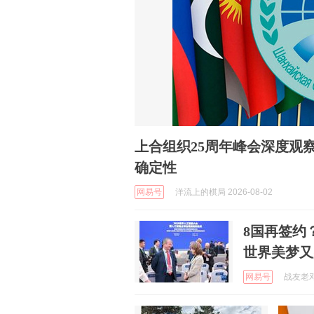
上合组织25周年峰会深度观
确定性
网易号
洋流上的棋局 2026-08-02
8国再签约
世界美梦又
网易号
战友老邓 