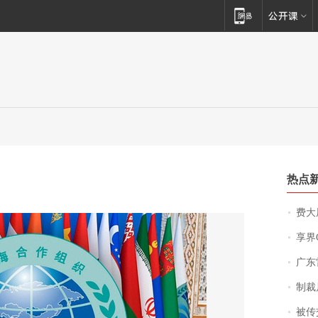
热点
费大厨
享界
广东雷州
制裁
被传交付严重超