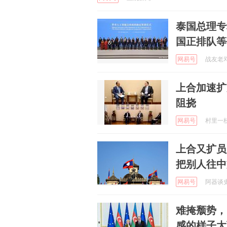
泰国总理专
国正排队等
网易号
战友老邓 
上合加速扩
阻挠
网易号
村里一枝花
上合又扩员
把别人往中
网易号
阿器谈史 
难掩颓势，
感的样子太