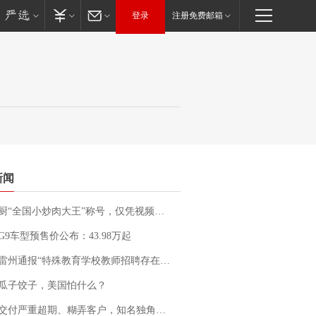
登录
注册免费邮箱
新闻
“全国小炒肉大王”称号，仅凭视频评出？中国烹饪协会回应
G9车型预售价公布：43.98万起
通报“特殊教育学校教师招聘存在违规行为”：已启动问责程序 副校长被停职
瓜子饺子，美国怕什么？
期、糊弄客户，知名独角兽车企创始人回应：都没证据，将依法采取措施，“本人长期与美国交管局保持沟通，对方表示肯定”