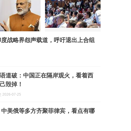
印度战略界怨声载道，呼吁退出上合组
语道破：中国正在隔岸观火，看着西
己毁掉！
2026-07-25
：中美俄等多方齐聚菲律宾，看点有哪