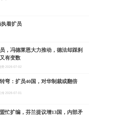
仍执着扩员
员，冯德莱恩大力推动，德法却踩刹
又有变数
 2026-07-02
转弯：扩员40国，对华制裁或翻倍
 2026-07-01
盟忙扩编，芬兰提议增13国，内部矛