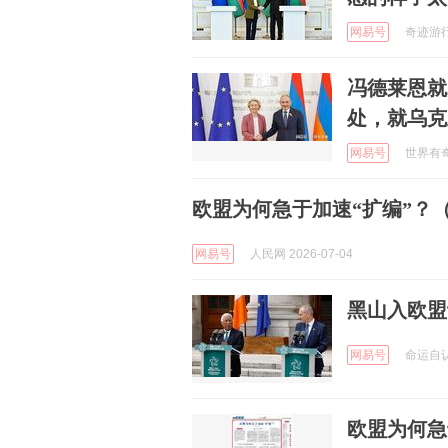
网易号
奇迹游行者
冯德莱恩就
处，就乌克
网易号
世界有奇事
欧盟为何急于加速“扩编”？
网易号
人民网 2026-07-04
黑山入欧盟
网易号
命运自认幽
欧盟为何急