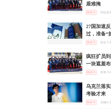
盾难掩
网易号
阿硢是吃瓜
27国加速
过，准备“
网易号
収起了底线
疯狂扩员到
一块遮羞布
网易号
菁菁子衿 
乌克兰落实
考验才来
网易号
花魄m 2