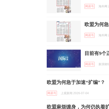
网易号
海外网 2
欧盟为何急
网易号
海外网 2
目前有9个
网易号
新浪财经 
欧盟为何急于加速“扩编”？
网易号
上观新闻 2026-07-04
欧盟麻烦缠身，为何仍执着