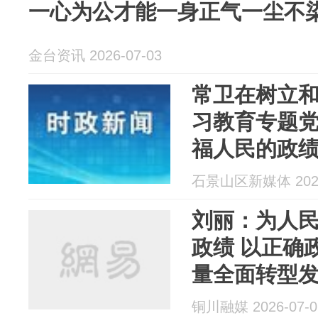
一心为公才能一身正气一尘不
金台资讯 2026-07-03
常卫在树立
习教育专题
福人民的政
量发展
石景山区新媒体 2026
刘丽：为人
政绩 以正确
量全面转型
铜川融媒 2026-07-0