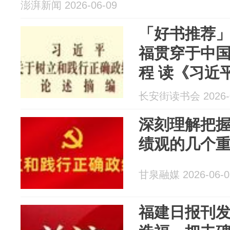
澎湃新闻 2026-06-09
「好书推荐
福贯穿于中
程 读《习近
确政绩观论
长安街读书会 2026-0
深刻理解把
绩观的几个
甘泉融媒 2026-06-0
福建日报刊发