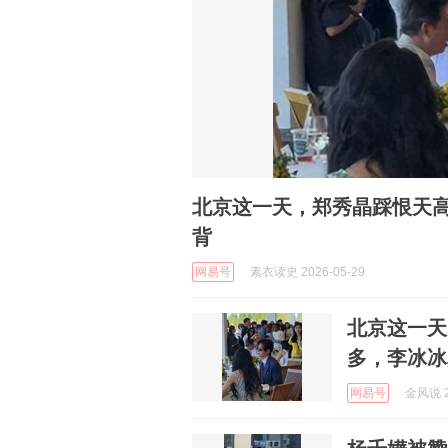
北京这一天，郑秀晶踩恨天
背
网易号
素衣读史 2026-05-29
北京这一天
多，李冰冰
网易号
金风说 2