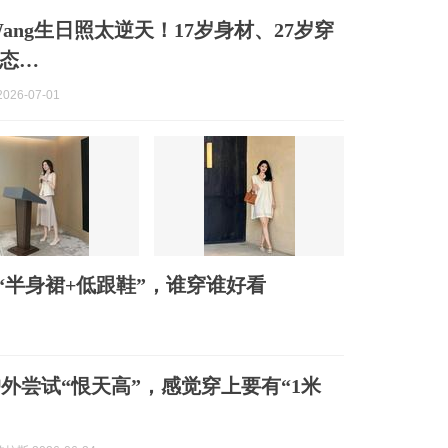
a Wang生日照太逆天！17岁身材、27岁穿
状态…
026-07-01
“半身裙+低跟鞋”，谁穿谁好看
外尝试“恨天高”，感觉穿上要有“1米