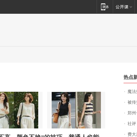
热点
魔法打败魔
被传交付严重超
郑州一汉堡店
社评
费大厨