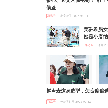
被40、50女人惊艳到！“鞋
借鉴
网易号
泰安秋子 2026-08-04
美驻希腊女
她是小唐纳
网易号
译言 202
赵今麦这身造型，怎么偏偏
网易号
一剑看世界 2026-07-22