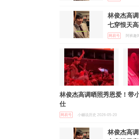
林俊杰高调
七穿恨天高
网易号
阿裤趣闻君
林俊杰高调晒照秀恩爱！带小
仕
网易号
小樾说历史 2026-05-20
林俊杰高调