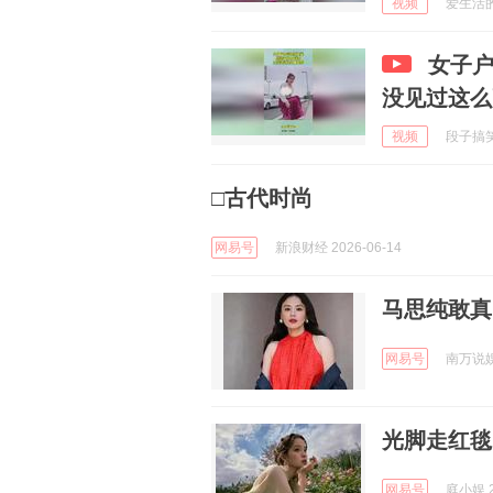
视频
爱生活的拉
女子户
没见过这么
视频
段子搞笑站
□古代时尚
网易号
新浪财经 2026-06-14
马思纯敢真
网易号
南万说娱2
光脚走红毯
网易号
庭小娱 2