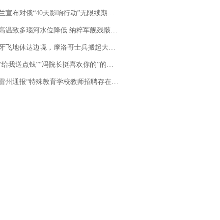
布对俄“40天影响行动”无限续期，7月两国对轰数据均创纪录
高温致多瑙河水位降低 纳粹军舰残骸重见天日
休达边境，摩洛哥士兵搬起大石块投向移民引争议，此前一天内数万人从摩洛哥涌入西班牙
送点钱”“冯院长挺喜欢你的”的执行局局长被停职，被骚扰的当事人还有问题待解决
通报“特殊教育学校教师招聘存在违规行为”：已启动问责程序 副校长被停职