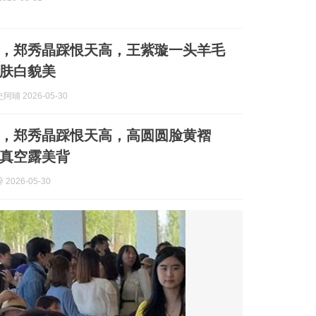
，郑秀晶踩恨天高，王紫璇一头羊毛
肤白貌美
晡 2026-05-30
，郑秀晶踩恨天高，高圆圆脸黄褶
真空露美背
2026-05-30