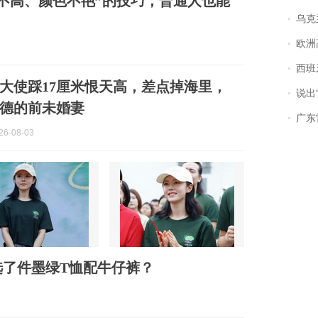
子不高、颜色不艳”的技巧，普通人也能
乌克兰宣
欧洲
西班牙飞地
大使踩17厘米恨天高，差点掉海里，
说出“给我
德的前未婚妻
广东雷州
6-08-03
选了件墨绿T恤配牛仔裤？