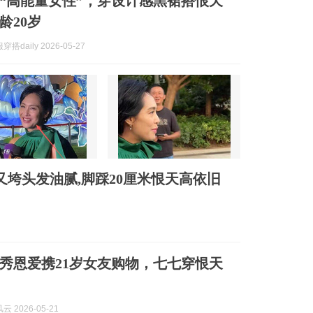
“高能量女性”，穿设计感黑裙搭恨天
龄20岁
搭daily 2026-05-27
又垮头发油腻,脚踩20厘米恨天高依旧
秀恩爱携21岁女友购物，七七穿恨天
 2026-05-21