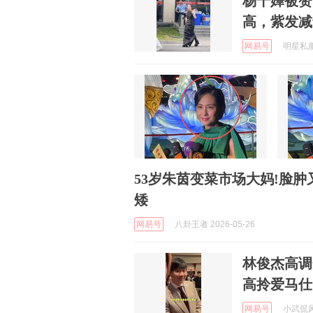
杨千嬅被赞
高，紫发减
网易号
明星私服穿
53岁朱茵变菜市场大妈!脸肿
矮
网易号
八卦王者 2026-05-26
林俊杰高调
高拎爱马仕
网易号
小武侃风云