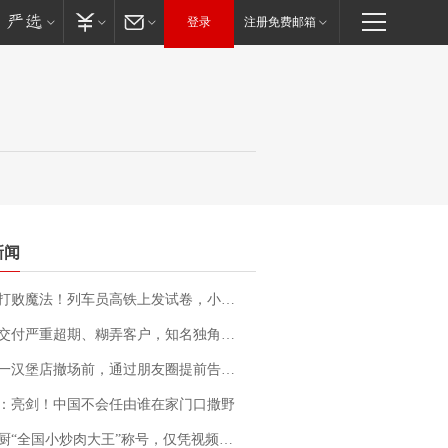
登录
注册免费邮箱
新闻
法！列车员高铁上发试卷，小朋友一秒静音，12306回应：列车员个人行为，不是铁路规定
期、糊弄客户，知名独角兽车企创始人回应：都没证据，将依法采取措施，“本人长期与美国交管局保持沟通，对方表示肯定”
撤场前，通过朋友圈提前告知逐一退费，有顾客仅剩1元也全被退回，分文不少；顾客：言而有信，让人感动
：亮剑！中国不会任由谁在家门口撒野
“全国小炒肉大王”称号，仅凭视频评出？中国烹饪协会回应