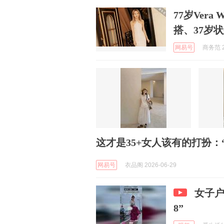
77岁Ver
搭、37岁
网易号
商务范 2
这才是35+女人该有的打扮：
网易号
衣品阁 2026-06-29
女子户
8”