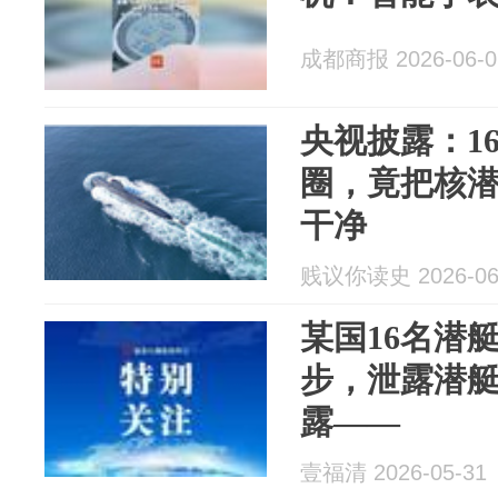
成都商报 2026-06-0
央视披露：1
圈，竟把核
干净
贱议你读史 2026-06
某国16名潜
步，泄露潜
露——
壹福清 2026-05-31