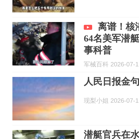
离谱！核
64名美军潜
事科普
军械百科 2026-07-1
人民日报金句
现梨小姐 2026-07-1
潜艇官兵在