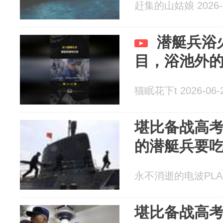
赶集的山姑娘 2026-0
潜艇兵浴
目，浴池外
猫眠花下t 2026-06-
堪比备战高
的潜艇兵要吃
永不消逝的电波PLA 20
堪比备战高