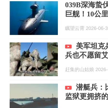
039B深海
巨舰！10公
瞩望云霄 2026-06-3
美军坦克
兵也不愿留
赶集的山姑娘 2026-0
潜艇兵：
监狱更拥挤