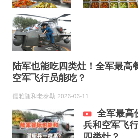
陆军也能吃四类灶！全军最高
空军飞行员能吃？
儒雅随和老泰勒 2026-06-11
全军最高
兵和空军飞
四类灶？