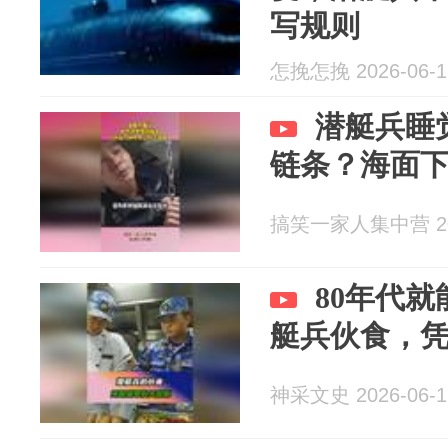
写规则
怎挽怎挽 2026-06-1
潜艇兵睡
链条？海面
搞笑一家人集中营 202
80年代
艇兵伙食，
神采文史 2026-06-1