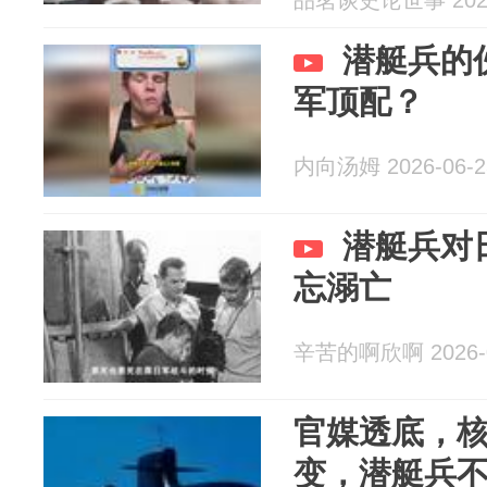
品茗谈史论世事 2026
潜艇兵的
军顶配？
内向汤姆 2026-06-2
潜艇兵对
忘溺亡
辛苦的啊欣啊 2026-0
官媒透底，
变，潜艇兵