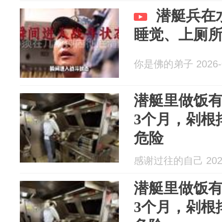
潜艇兵在
睡觉、上厕
你是佛的弟子 2026-0
潜艇里做饭
3个月，剁根
危险
感谢过往的自己 2026
潜艇里做饭
3个月，剁根