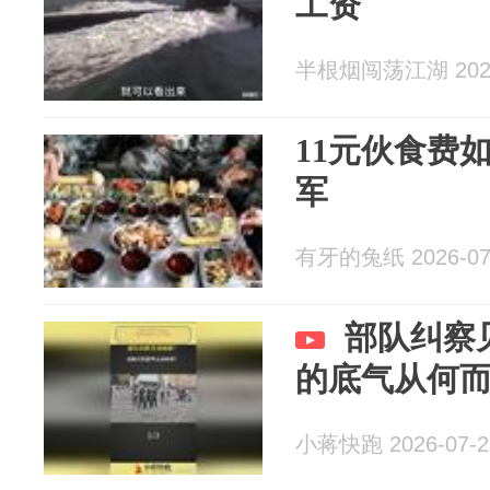
工资
半根烟闯荡江湖 2026
11元伙食费
军
有牙的兔纸 2026-07
部队纠察
的底气从何
小蒋快跑 2026-07-2