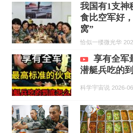
我国有1支神
食比空军好，
窝”
恰似一缕微光华 2026
享有全军
潜艇兵吃的
科学宇宙说 2026-06