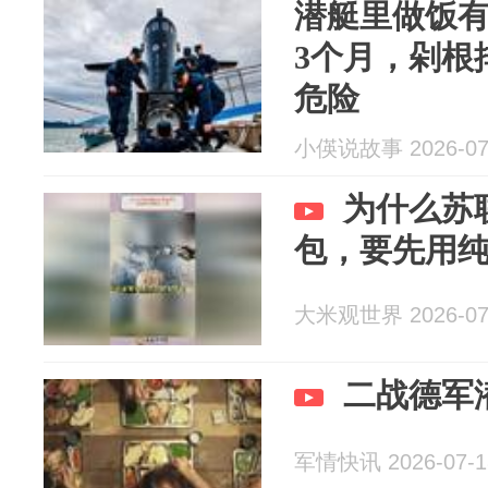
潜艇里做饭
3个月，剁根
危险
小偀说故事 2026-07
为什么苏
包，要先用
大米观世界 2026-07
二战德军
军情快讯 2026-07-1