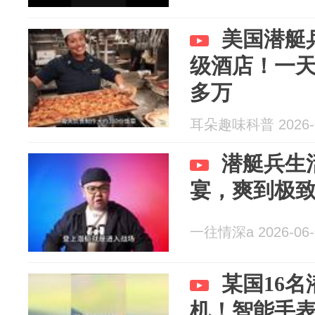
美国潜艇
级酒店！一
多万
耳朵趣味科普 2026-0
潜艇兵生
宴，爽到极
一往情深a 2026-06-
某国16
机！智能手