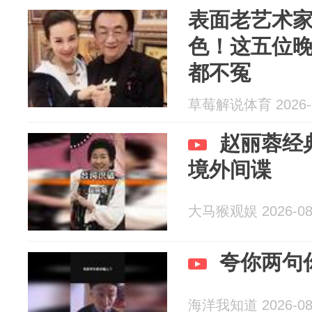
表面老艺术
色！这五位
都不冤
草莓解说体育 2026-0
赵丽蓉经
境外间谍
大马猴观娱 2026-08
夸你两句
海洋我知道 2026-08