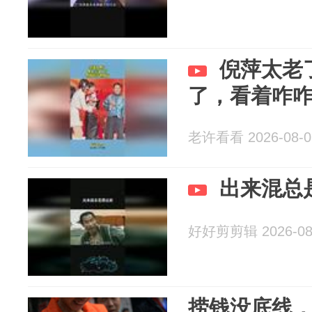
倪萍太老
了，看着咋
老许看看 2026-08-0
出来混总
好好剪剪辑 2026-08
捞钱没底线