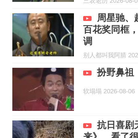
三农老历 2026-08-0
周星驰、
百花奖同框
调
别人都叫我阿腈 2026
扮野鼻祖
软塌塌 2026-08-06
抗日喜剧
来》，看了