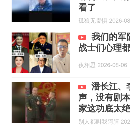
看了
孤狼无畏惧 2026-08
我们的军
战士们心理
夜相思 2026-08-06
潘长江、
声，没有剧
家这功底太
别人都叫我阿腈 2026