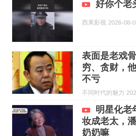
好你个老
西果影视 2026-08-0
表面是老戏
穷、贪财，
不亏
不同时代的魅力 2026
明星化老
妆成老太，
奶奶嘛