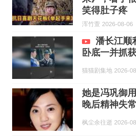
笑得肚子疼
浑竹萱 2026-08-06
潘长江顺
卧底一并抓
猫猫剧集地 2026-08
她是冯巩御
晚后精神失常
枫尘余往逝 2026-08