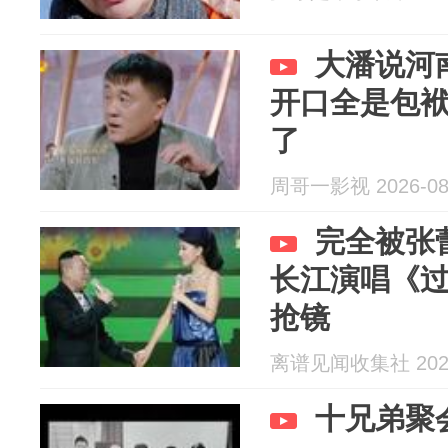
大潘说河
开口全是包
了
周哥一影视 2026-08
完全被张
长江演唱《
抢镜
离谱见闻收集社 2026
十兄弟聚