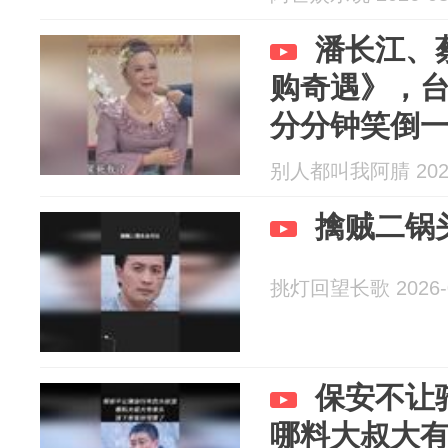
潘长江、
购奇遇》，
分分钟笑倒
别人都叫我阿腈 2026
擒贼二锅
挑灯回望长歌 2026-0
保安不让
哪料大叔大