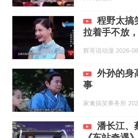
程野太搞
拉着手不放
辉哥说动漫 2026-08
外孙的身
事
家禽搞笑事务所 2026
潘长江、
《车站奇遇