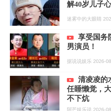
解40岁儿子
迷雾中的大眼睛 2026
享受国务
男演员！
据说说娱乐 2026-08
清凌凌的
任睡懒觉，
不下炕
阿芒娱乐说 2026-08