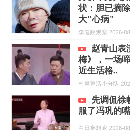
状：胆已摘除
大"心病"
李健政观察 2026-08
赵青山表
梅》，一场
近生活格..
村里整活小分队 2026
先调侃徐
服了冯巩的
白日妄想家 2026-08