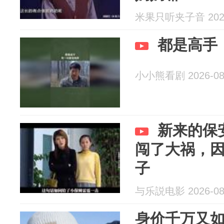
米果只听夹子音 2026
都是高手
小小熊看剧 2026-08
新来的保
闯了大祸，
子
与乐説电影 2026-08
身价千万又如