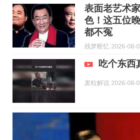
表面老艺术
色！这五位
都不冤
残梦断忆 2026-08-0
吃个东西
麦粒解说 2026-08-0