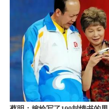
蔡明：嫁给写了100封情书的