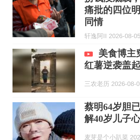
痛批的四位
同情
轩逸阿II 2026-08-0
美食博主
红薯逆袭盖
三农老历 2026-08-0
蔡明64岁胆
解40岁儿子
麦芽是个小趴菜 2026