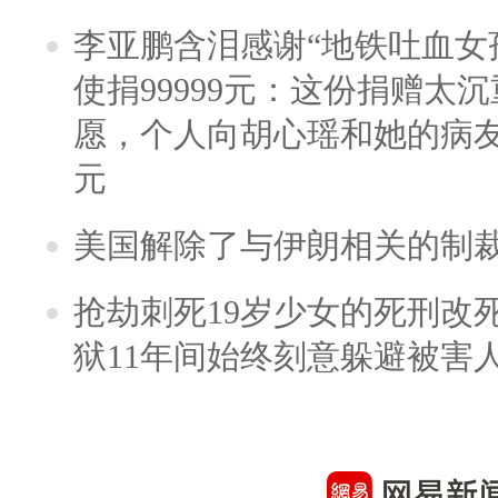
李亚鹏含泪感谢“地铁吐血女
使捐99999元：这份捐赠太
愿，个人向胡心瑶和她的病友之
元
美国解除了与伊朗相关的制
抢劫刺死19岁少女的死刑改
狱11年间始终刻意躲避被害