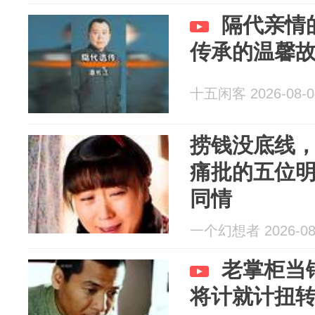
隔代亲情
传承的温馨
十五闲客 2026-08-0
捞钱没底线
痛批的五位
同情
一个幻想者 2026-08
老掌柜当
将计就计扭