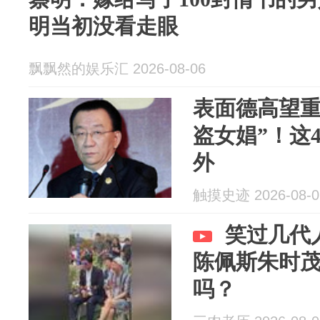
明当初没看走眼
飘飘然的娱乐汇 2026-08-06
表面德高望重
盗女娼”！这
外
触摸史迹 2026-08-0
笑过几代
陈佩斯朱时
吗？