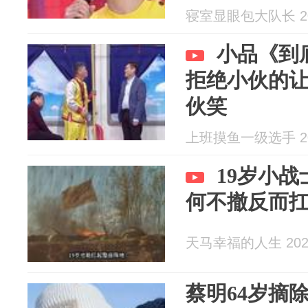
寝室显眼包大队长 202
小品《到
拒绝小伙的
伙笑
上班摸鱼一级选手 202
19岁小
何不撤反而
天马幸福的人生 2026
蔡明64岁摘