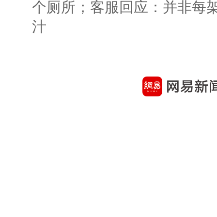
个厕所；客服回应：并非每
汁