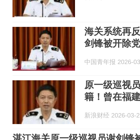
海关系统再
剑锋被开除
中国青年报 2026-03
原一级巡视
籍！曾在福
新浪财经 2026-03-2
湛江海关原一级巡视员谢剑锋