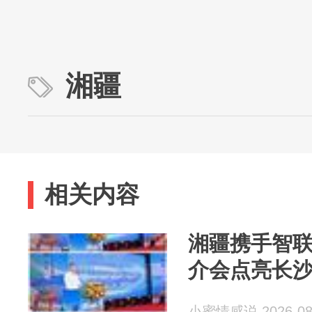
湘疆
相关内容
湘疆携手智
介会点亮长
小蜜情感说 2026-08