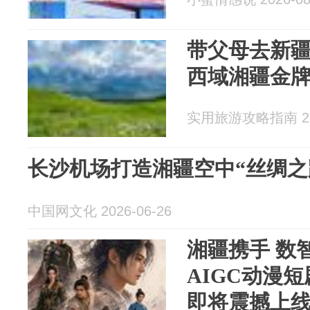
带父母去新
西域湘疆金
实用旅游攻略指南 202
长沙机场打造湘疆空中“丝绸之
中国网文化 2026-06-26
湘疆携手 数
AIGC动漫
即将震撼上