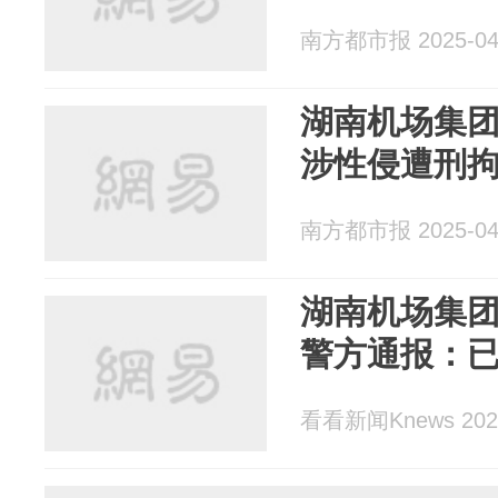
南方都市报 2025-04
湖南机场集
涉性侵遭刑拘
南方都市报 2025-04
湖南机场集
警方通报：
看看新闻Knews 2025