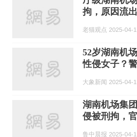
拘，原因流
老猫观点 2025-04-1
52岁湖南机
性侵女子？
大象新闻 2025-04-1
湖南机场集
侵被刑拘，
鲁中晨报 2025-04-1