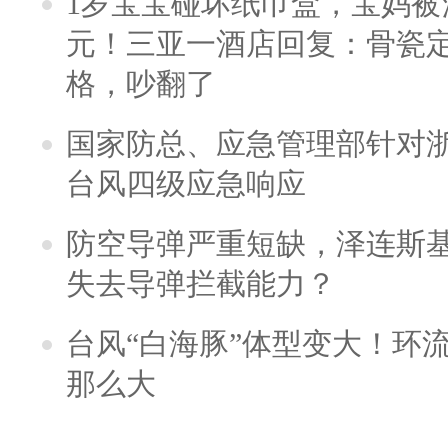
1岁宝宝碰坏纸巾盒，宝妈被酒
元！三亚一酒店回复：骨瓷
格，吵翻了
国家防总、应急管理部针对
台风四级应急响应
防空导弹严重短缺，泽连斯
失去导弹拦截能力？
台风“白海豚”体型变大！环流
那么大