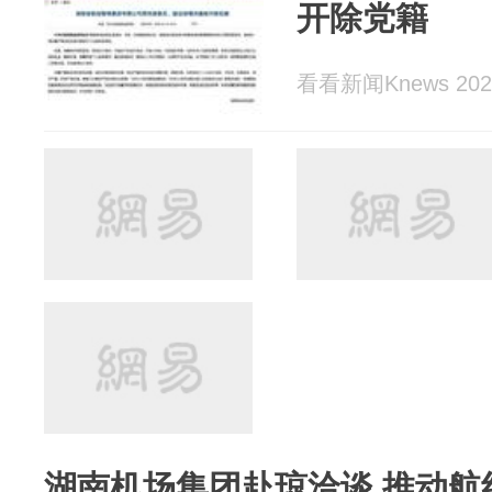
开除党籍
看看新闻Knews 2026
湖南机场集团赴琼洽谈 推动航