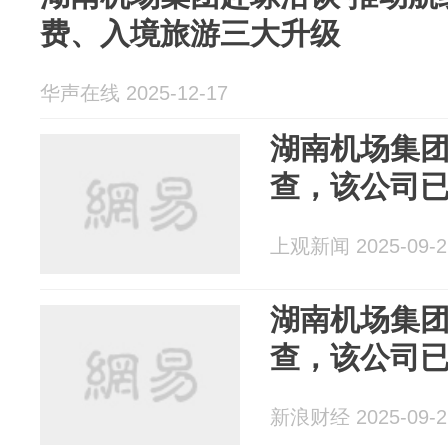
费、入境旅游三大升级
华声在线 2025-12-17
湖南机场集
查，该公司
上观新闻 2025-09-2
湖南机场集
查，该公司
新浪财经 2025-09-2