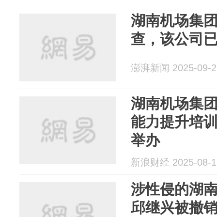
湖南机场集
查，该公司
澎湃新闻 2025-09-2
湖南机场集
能力提升培
举办
新浪财经 2025-08-1
涉性侵的湖
邱继兴被撤