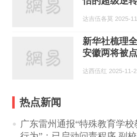
怡的超级逆
达吉伍各莫 2025-11
新华社梳理全
安徽两将被
达西伍红 2025-11-2
热点新闻
广东雷州通报“特殊教育学校
行为”：已启动问责程序 副