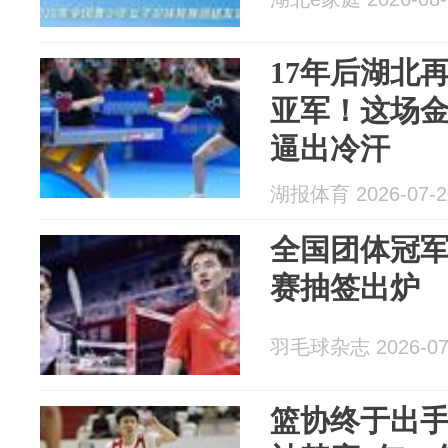
17年后湖北
亚军！这场
逼出冷汗
湖报体育 2026-07-2
全国团体冠
赛抽签出炉
羽毛球杂志 2026-07
篮协终于出手