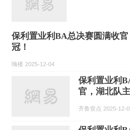
保利置业利BA总决赛圆满收官
冠！
嗨楼 2025-12-04
保利置业利B
官，湖北队
齐鲁壹点 2025-12-0
保利置业利B