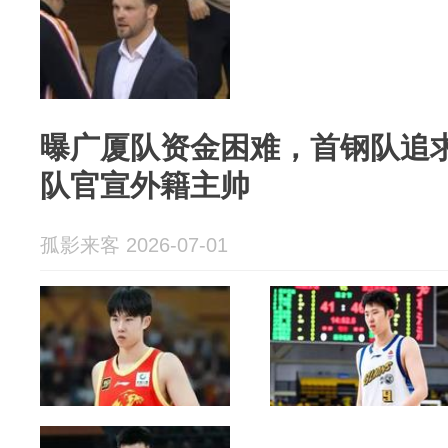
曝广厦队资金困难，首钢队追求
队官宣外籍主帅
孤影来客 2026-07-01