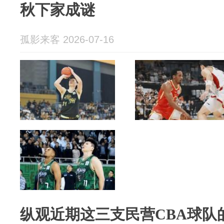
秋下家成谜
孤影来客 2026-07-16
纵观近期这三支民营CBA球队