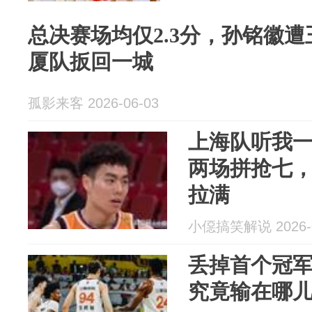
总决赛场均仅2.3分，孙铭徽
厦队扳回一城
孤影来客 2026-06-03
上海队听我
两场拼抢七
拉满
小僫搞笑解说 2026-0
丢掉首个冠
究竟输在哪