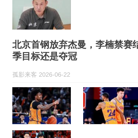
北京首钢放弃杰曼，李楠禁赛
季目标还是夺冠
孤影来客 2026-06-22