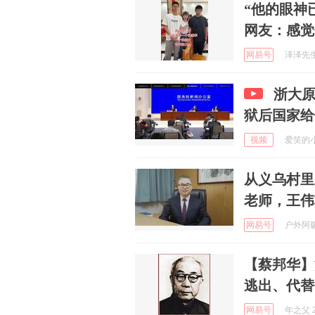
“他的眼神
网友：感觉
网易号
泽泽先生 
浙大原
狱后国家给他
视频
爱笑的小豆
从义乌村里
老师，王伟
网易号
户外阿毽 
【蔡邦华】
逃出、代替
网易号
年之父 2