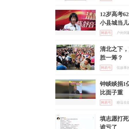
12岁高考
小县城当儿
网易号
户外阿毽 
清北之下，
胜一筹？
网易号
侃故事的阿
钟睒睒捐1
比面子重
网易号
糖逗在娱乐
填志愿打死不
谁亏了