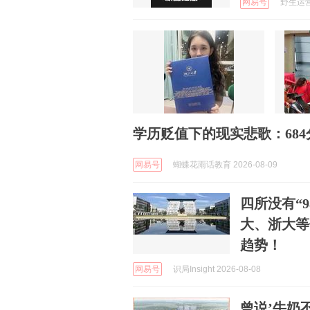
网易号
野生运营 
学历贬值下的现实悲歌：68
网易号
蝴蝶花雨话教育 2026-08-09
四所没有“
大、浙大等
趋势！
网易号
识局Insight 2026-08-08
曾说’牛奶