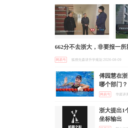
662分不去浙大，非要报一
网易号
狐狸先森讲升学规划 2026-08-09
傅园慧在浙
哪个部门？
网易号
华庭讲美食
浙大提出1
坐标输出