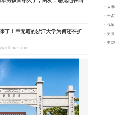
清华男孩面相火了，网友：感觉他在四
太阳
十多
视频丨
来了！巨无霸的浙江大学为何还在扩
男演员钟宇飞
美U
字局 2026-08-09