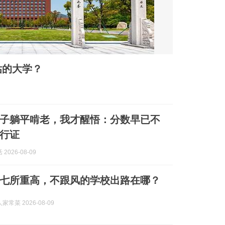
估的大学？
子躺平啃老，我才醒悟：分数早已不
行证
2026-08-09
占七所重高，不跟风的学校出路在哪？
常菜 2026-08-09