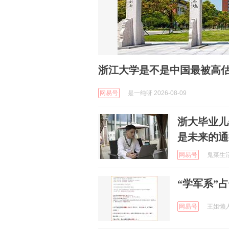
浙江大学是不是中国最被高
网易号
是一纯呀 2026-08-09
浙大毕业儿
是未来的通
网易号
鬼菜生活 
“学军系”
网易号
王姐懒人家