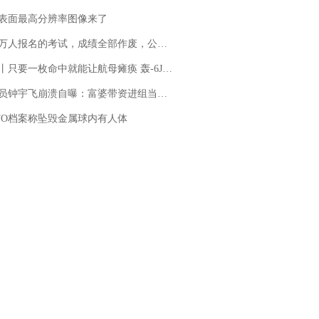
表面最高分辨率图像来了
万人报名的考试，成绩全部作废，公平么？
只要一枚命中就能让航母瘫痪 轰-6J实力有多强？
崩溃自曝：富婆带资进组当女主角，50多集短剧强加60余场吻戏......不敢得罪只能强忍
FO档案称坠毁金属球内有人体