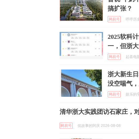
搞扩张？
网易号
呼呼历史论
2025软
一，但浙大
网易号
起喜电影 
浙大新生日
没空喘气，
网易号
娱乐的宅急
清华浙大实践团访石家庄，
网易号
侃故事的阿庆 2026-08-08