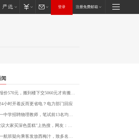
登录
注册免费邮箱
新闻
价570元，搬到楼下交5060元才肯搬上楼！女子傻眼了……
24小时开着反而更省电？电力部门回应
招聘物理教师，笔试前13名均遭淘汰？教育局：已叫停招聘，成立调查组全面核查
建议大家买深色蛋糕”上热搜，网友：天塌了！
客发放西梅汁，致多名乘客在飞行途中排队上厕所！乘客：机上100多人只有2个厕所；客服回应：并非每架飞机都会发放西梅汁