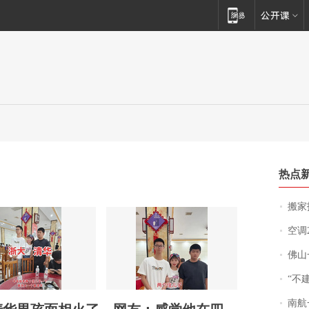
热点
搬家报
空调
佛山一中学
“不
南航一航班疑向乘