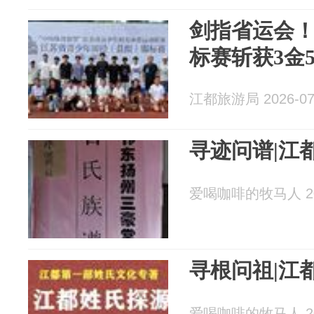
剑指省运会
标赛斩获3金
江都旅游局 2026-07
寻迹问谱|江
爱喝咖啡的牧马人 202
寻根问祖|江
爱喝咖啡的牧马人 202