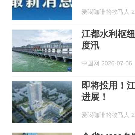
爱喝咖啡的牧马人 202
江都水利枢纽
度汛
中国网 2026-07-06
即将投用！
进展！
爱喝咖啡的牧马人 202