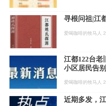
寻根问祖|江
爱喝咖啡的牧马人 202
江都122台老
小区居民告
爱喝咖啡的牧马人 202
近期多发，江