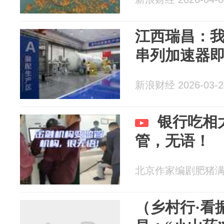
江西瑞昌：我
串列加速器
新浪财经 2026-03-2
银行吃相
管，无语！
北京作家编剧肥猪满圈 2
（乡村行·看