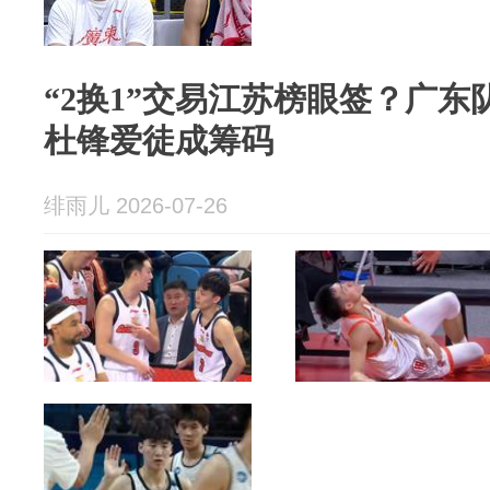
“2换1”交易江苏榜眼签？广
杜锋爱徒成筹码
绯雨儿 2026-07-26