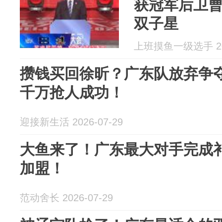
获冠军后卫
双子星
上班摸鱼一级选手 202
攒钱买回徐昕？广东队放弃争
千万抢人成功！
迎接新生活 2026-07-29
大鱼来了！广东最大对手完成
加盟！
范动舍长 2026-07-29