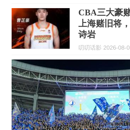
CBA三大豪
上海赌旧将
诗岩
叨叨话影 2026-08-0