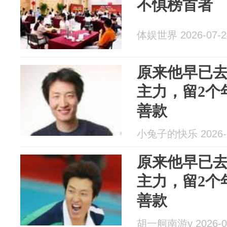
不惧榜首者
体娱世界 2026-07-2
原来他早已
主力，留2个
善款
小兔子的快乐 2026-0
原来他早已
主力，留2个
善款
胡一舸南游y 2026-0