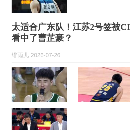
太适合广东队！江苏2号签被C
看中了曹芷豪？
绯雨儿 2026-07-26