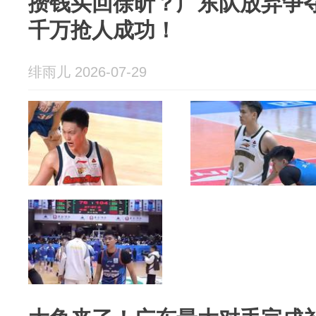
攒钱买回徐昕？广东队放弃争
千万抢人成功！
绯雨儿 2026-07-29