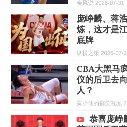
金风说 2026-07-31
庞峥麟、蒋
炼，这才是
底牌
纵横之策 2026-07-3
CBA大黑马
仪的后卫去
人？
黄小仙的搞笑视频 202
恭喜庞峥