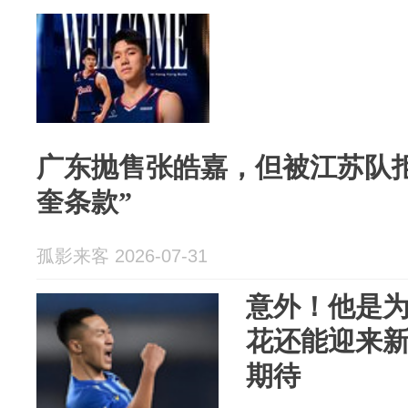
广东抛售张皓嘉，但被江苏队拒
奎条款”
孤影来客 2026-07-31
意外！他是
花还能迎来
期待