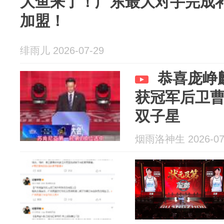
大鱼来了！广东最大对手完成
加盟！
绯雨儿 2026-07-29
恭喜庞峥
获冠军后卫
双子星
烟雨洛神生 2026-07