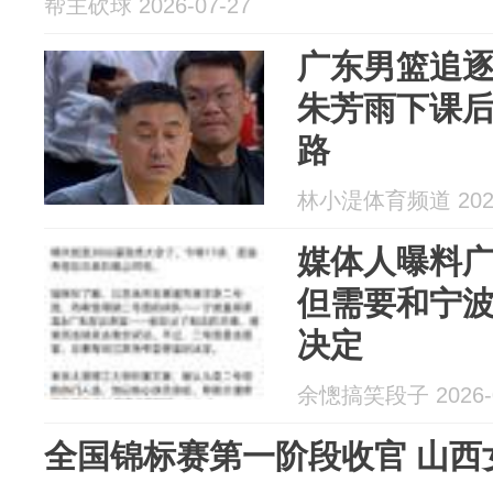
帮主砍球 2026-07-27
广东男篮追
朱芳雨下课
路
林小湜体育频道 2026
媒体人曝料广
但需要和宁
决定
余憁搞笑段子 2026-0
全国锦标赛第一阶段收官 山西