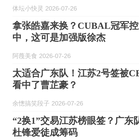
体坛小快灵 2026-07-26
拿张皓嘉来换？CUBAL冠军
中，这可是加强版徐杰
阿薎美食 2026-07-26
太适合广东队！江苏2号签被C
看中了曹芷豪？
余憁搞笑段子 2026-07-26
“2换1”交易江苏榜眼签？广
杜锋爱徒成筹码