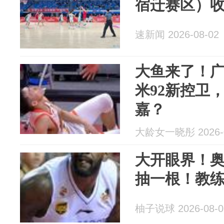
宿迁赛区）
速新闻 2026-08-02
大鱼来了！广
米92新控卫
嘉？
大龄女一晓彤 2026-0
大开眼界！奥
抽一根！教
柚子说球 2026-08-0