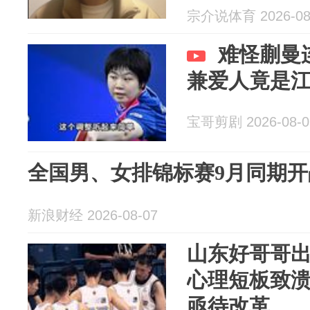
宗介说体育 2026-08
难怪蒯曼
兼爱人竟是
宝哥剪剧 2026-08-0
全国男、女排锦标赛9月同期开
新浪财经 2026-08-07
山东好哥哥
心理短板致
亟待改革