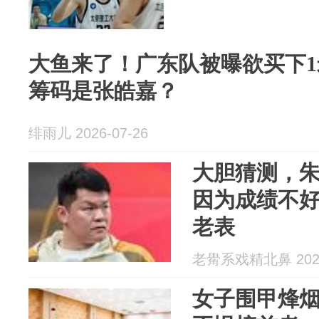
大鱼来了！广东队被曝欲买下1
筹码是张皓嘉？
绯雨儿 2026-07-26
大胆猜测，
因为成绩不
老表
老觷系戏精北鼻 2026
女子围甲烽烟