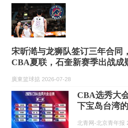
宋昕澔与龙狮队签订三年合同
CBA夏联，石奎新赛季出战成
廣東篮球掂 2026-07-28
CBA选秀大
下宝岛台湾
北青网-北京青年报 20